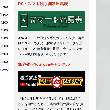
PC・スマホ対応 無料出馬表
1600
1800
1200
1800
JRA全レースの血統＆系統カラーリング、専門
1800
紙＆スポーツ紙には掲載されないデータなど
1800
に加え、IPAT連携機能も搭載！ 全てのコンテ
1200
ンツが無料でお使いいただけます！
1400
亀谷敬正YouTubeチャンネル
ページ
『1頭の種牡馬を覚えるだけでも競馬は勝て
る』を極めるために、各種牡馬の具体的な“買
いポイント”と“消しポイント”を、亀谷自身が