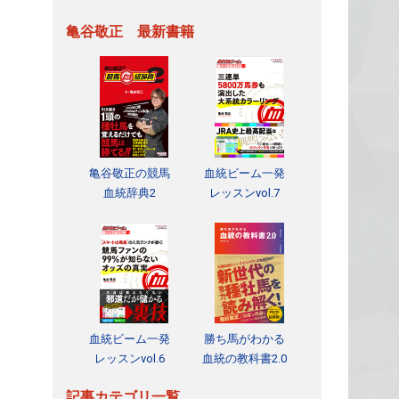
亀谷敬正 最新書籍
亀谷敬正の競馬
血統ビーム一発
血統辞典2
レッスンvol.7
血統ビーム一発
勝ち馬がわかる
レッスンvol.6
血統の教科書2.0
記事カテゴリ一覧