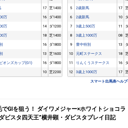
馬
17
芝1400
5
2歳新馬
17
芝
00万
16
ダ1400
6
2歳新馬
10
ダ
00万
14
ダ1200
7
3歳上500万
11
ダ
00万
18
芝1400
8
3歳上1000万
08
芝
別
16
ダ1800
9
豊中特別
13
ダ
別
13
芝1600
10
元町ステークス
18
芝
ピオンズカップ(G1)
16
ダ1800
11
りんくうステークス
16
ダ
10
芝2200
12
3歳上1000万
17
芝
スマート出馬表ヘルプ
白毛でGIを狙う！ ダイワメジャー×ホワイトショコラ
 “ダビスタ四天王”横井顕・ダビスタプレイ日記