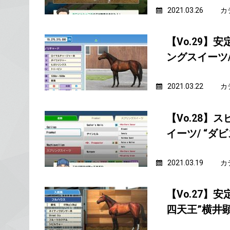
Posted on
2021.03.26
カ
【Vo.29】
ングスイーツ
Posted on
2021.03.22
カ
【Vo.28】
イーツ/ “
Posted on
2021.03.19
カ
【Vo.27】安
四天王”横井