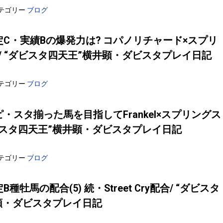
テゴリー
ブログ
安定C・実績Bの爆発力は? コパノリチャード×スプリ
/ “ダビスタ四天王”横井顕・ダビスタプレイ日記
テゴリー
ブログ
スピ・スタ揃った馬を目指してFrankel×スプリングス
ダビスタ四天王”横井顕・ダビスタプレイ日記
テゴリー
ブログ
定B種牡馬の配合(5) 続・Street Cry配合/ “ダビスタ
顕・ダビスタプレイ日記