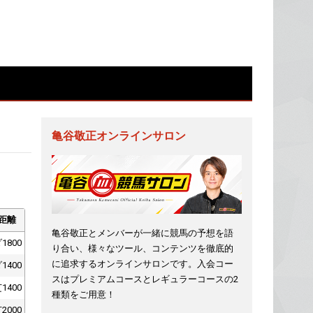
亀谷敬正オンラインサロン
距離
亀谷敬正とメンバーが一緒に競馬の予想を語
1800
り合い、様々なツール、コンテンツを徹底的
に追求するオンラインサロンです。入会コー
1400
スはプレミアムコースとレギュラーコースの2
1400
種類をご用意！
2000