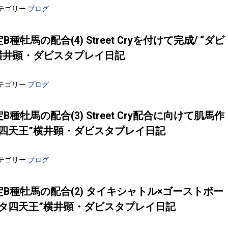
テゴリー
ブログ
定B種牡馬の配合(4) Street Cryを付けて完成/ “ダビ
横井顕・ダビスタプレイ日記
テゴリー
ブログ
定B種牡馬の配合(3) Street Cry配合に向けて肌馬作
スタ四天王”横井顕・ダビスタプレイ日記
テゴリー
ブログ
安定B種牡馬の配合(2) タイキシャトル×ゴーストボー
ビスタ四天王”横井顕・ダビスタプレイ日記