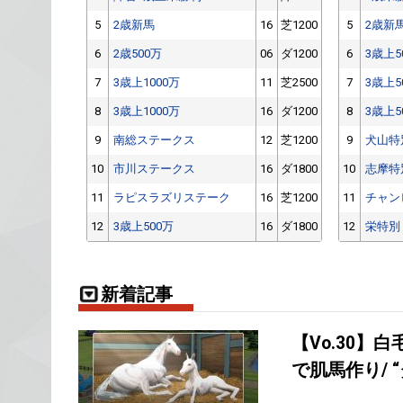
5
2歳新馬
16
芝1200
5
2歳新
6
2歳500万
06
ダ1200
6
3歳上5
7
3歳上1000万
11
芝2500
7
3歳上5
8
3歳上1000万
16
ダ1200
8
3歳上5
9
南総ステークス
12
芝1200
9
犬山特
10
市川ステークス
16
ダ1800
10
志摩特
11
ラピスラズリステーク
16
芝1200
11
チャン
12
3歳上500万
16
ダ1800
12
栄特別
新着記事
【Vo.30】
で肌馬作り/