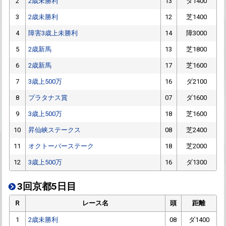
2
2歳未勝利
13
ダ1400
3
2歳未勝利
12
芝1400
4
障害3歳上未勝利
14
障3000
5
2歳新馬
13
芝1800
6
2歳新馬
17
芝1600
7
3歳上500万
16
ダ2100
8
プラタナス賞
07
ダ1600
9
3歳上500万
18
芝1600
10
昇仙峡ステークス
08
芝2400
11
オクトーバーステーク
18
芝2000
12
3歳上500万
16
ダ1300
3回京都5日目
Ｒ
レース名
頭
距離
1
2歳未勝利
08
ダ1400