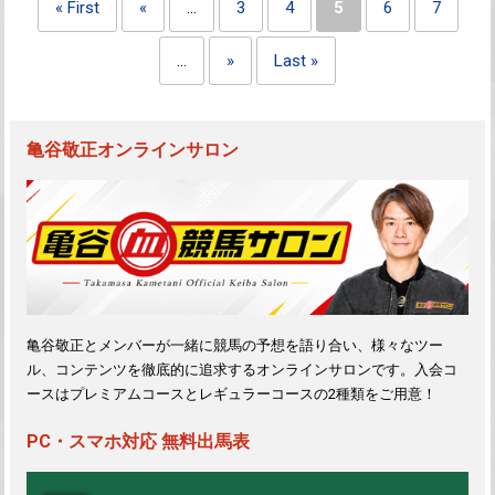
« First
«
...
3
4
5
6
7
...
»
Last »
亀谷敬正オンラインサロン
亀谷敬正とメンバーが一緒に競馬の予想を語り合い、様々なツー
ル、コンテンツを徹底的に追求するオンラインサロンです。入会コ
ースはプレミアムコースとレギュラーコースの2種類をご用意！
PC・スマホ対応 無料出馬表