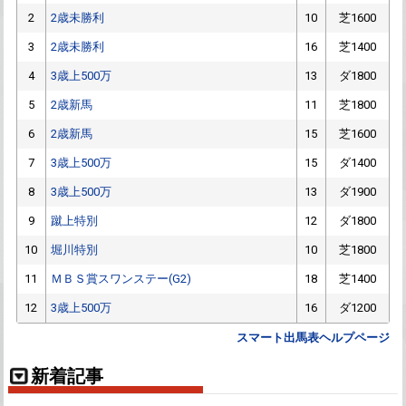
2
2歳未勝利
10
芝1600
3
2歳未勝利
16
芝1400
4
3歳上500万
13
ダ1800
5
2歳新馬
11
芝1800
6
2歳新馬
15
芝1600
7
3歳上500万
15
ダ1400
8
3歳上500万
13
ダ1900
9
蹴上特別
12
ダ1800
10
堀川特別
10
芝1800
11
ＭＢＳ賞スワンステー(G2)
18
芝1400
12
3歳上500万
16
ダ1200
スマート出馬表ヘルプページ
新着記事