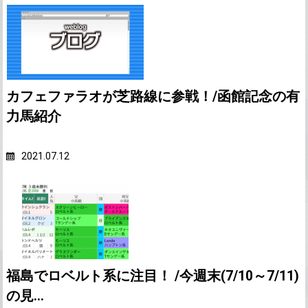
カフェファラオが芝路線に参戦！/函館記念の有
力馬紹介
Posted on
2021.07.12
福島でロベルト系に注目！ /今週末(7/10～7/11)
の見...