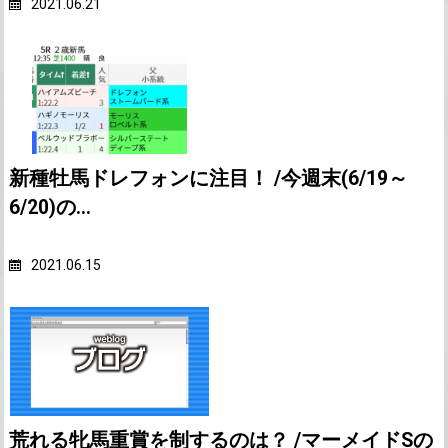
Posted on
2021.06.21
新種牡馬ドレフォンに注目！ /今週末(6/19～
6/20)の...
Posted on
2021.06.15
荒れる牝馬重賞を制するのは？ /マーメイドSの