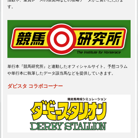
す。
単行本『競馬研究所』と連動したオフィシャルサイト。予想コラム
や単行本に執筆したデータ該当馬などを提供していきます。
ダビスタ コラボコーナー