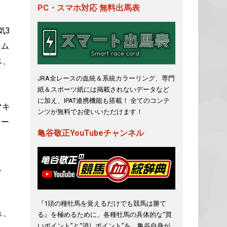
PC・スマホ対応 無料出馬表
気3
ニム
ス、
JRA全レースの血統＆系統カラーリング、専門
紙＆スポーツ紙には掲載されないデータなど
に加え、IPAT連携機能も搭載！ 全てのコンテ
マキ
ンツが無料でお使いいただけます！
マー
亀谷敬正YouTubeチャンネル
、
『1頭の種牡馬を覚えるだけでも競馬は勝て
ュ、
る』を極めるために、各種牡馬の具体的な“買
いポイント”と“消しポイント”を、亀谷自身が