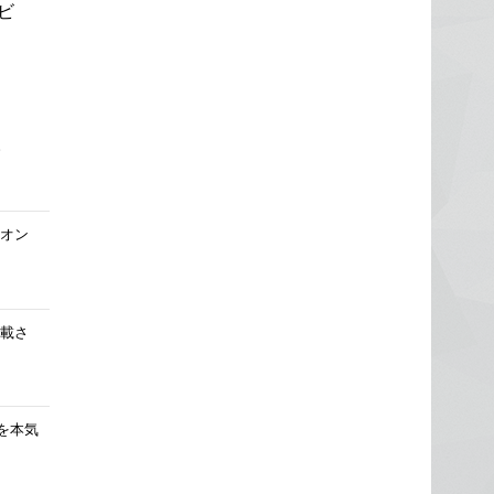
ビ
。
オン
載さ
を本気