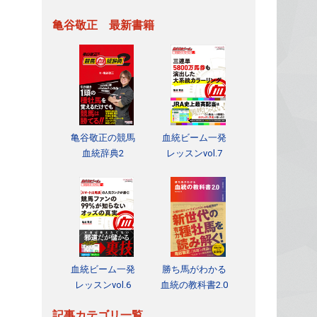
亀谷敬正 最新書籍
亀谷敬正の競馬
血統ビーム一発
血統辞典2
レッスンvol.7
血統ビーム一発
勝ち馬がわかる
レッスンvol.6
血統の教科書2.0
記事カテゴリ一覧