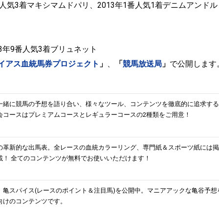
3番人気3着マキシマムドパリ、2013年1番人気1着デニムアンドル
13年9番人気3着ブリュネット
イアス血統馬券プロジェクト
」
、
「
競馬放送局
」
で公開します
一緒に競馬の予想を語り合い、様々なツール、コンテンツを徹底的に追求する
会コースはプレミアムコースとレギュラーコースの2種類をご用意！
の革新的な出馬表。全レースの血統カラーリング、専門紙＆スポーツ紙には掲
載！ 全てのコンテンツが無料でお使いいただけます！
、亀スパイス(レースのポイント＆注目馬)を公開中。マニアアックな亀谷予想
向けのコンテンツです。