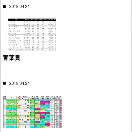
Posted on
2018.04.24
青葉賞
Posted on
2018.04.24