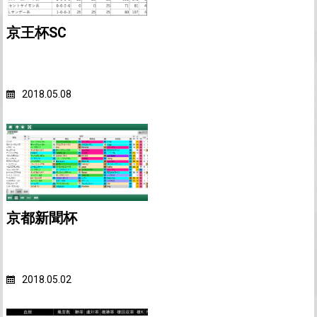
京王杯SC
Posted on
2018.05.08
京都新聞杯
Posted on
2018.05.02