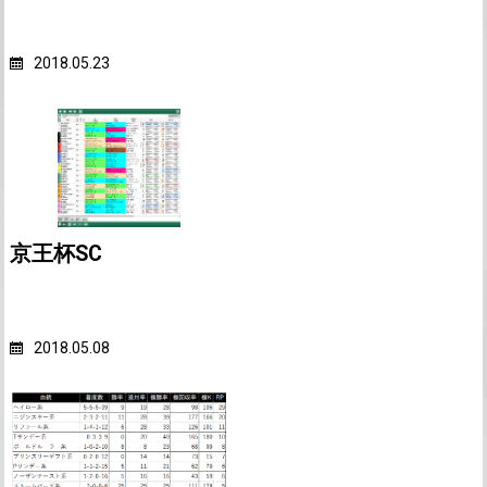
Posted on
2018.05.23
京王杯SC
Posted on
2018.05.08