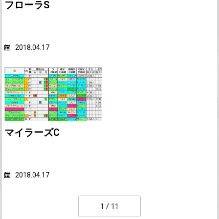
フローラS
Posted on
2018.04.17
マイラーズC
Posted on
2018.04.17
1 / 11