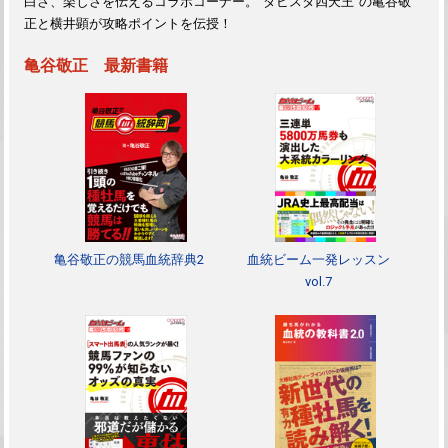
白さ、楽しさを伝えるコラボコーナー。“ダビスタ四天王”の亀谷敬
正と横井顕が攻略ポイントを伝授！
亀谷敬正 最新書籍
亀谷敬正の競馬血統辞典2
血統ビーム一発レッスン
vol.7