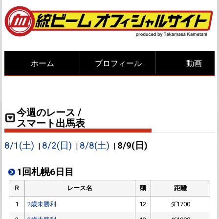
ホーム
プロフィール
動画
今週のレース /
スマート出馬表
8/1(土)
8/2(日)
8/8(土)
8/9(日)
|
|
|
1回札幌6日目
Ｒ
レース名
頭
距離
1
2歳未勝利
12
ダ1700