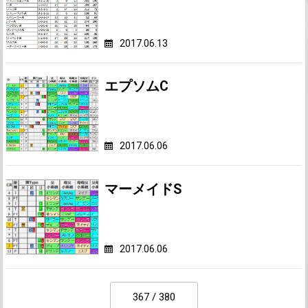
Posted on
2017.06.13
エプソムC
Posted on
2017.06.06
マーメイドS
Posted on
2017.06.06
367 / 380