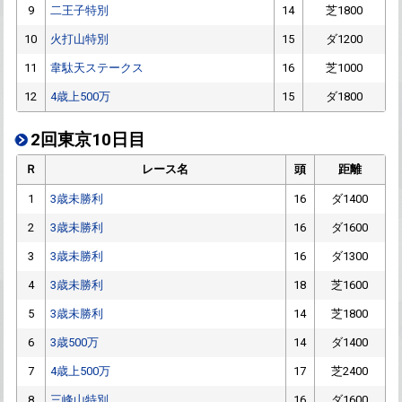
9
二王子特別
14
芝1800
10
火打山特別
15
ダ1200
11
韋駄天ステークス
16
芝1000
12
4歳上500万
15
ダ1800
2回東京10日目
Ｒ
レース名
頭
距離
1
3歳未勝利
16
ダ1400
2
3歳未勝利
16
ダ1600
3
3歳未勝利
16
ダ1300
4
3歳未勝利
18
芝1600
5
3歳未勝利
14
芝1800
6
3歳500万
14
ダ1400
7
4歳上500万
17
芝2400
8
三峰山特別
16
ダ1600