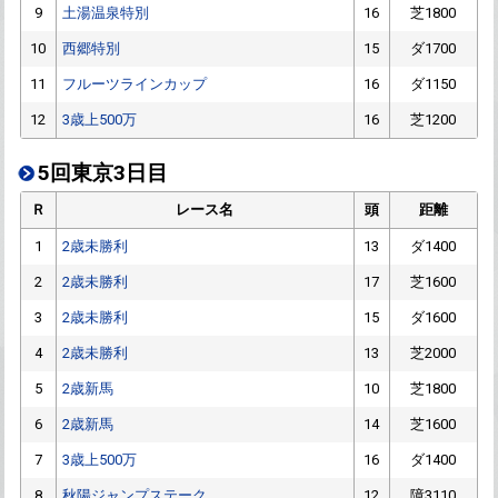
9
土湯温泉特別
16
芝1800
10
西郷特別
15
ダ1700
11
フルーツラインカップ
16
ダ1150
12
3歳上500万
16
芝1200
5回東京3日目
Ｒ
レース名
頭
距離
1
2歳未勝利
13
ダ1400
2
2歳未勝利
17
芝1600
3
2歳未勝利
15
ダ1600
4
2歳未勝利
13
芝2000
5
2歳新馬
10
芝1800
6
2歳新馬
14
芝1600
7
3歳上500万
16
ダ1400
8
秋陽ジャンプステーク
12
障3110