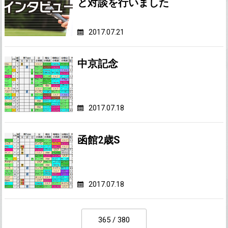
と対談を行いました
Posted on
2017.07.21
中京記念
Posted on
2017.07.18
函館2歳S
Posted on
2017.07.18
365 / 380