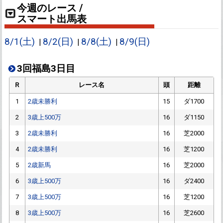
今週のレース /
スマート出馬表
8/1(土)
8/2(日)
8/8(土)
8/9(日)
|
|
|
3回福島3日目
Ｒ
レース名
頭
距離
1
2歳未勝利
15
ダ1700
2
3歳上500万
16
ダ1150
3
2歳未勝利
16
芝2000
4
2歳未勝利
16
芝1200
5
2歳新馬
16
芝2000
6
3歳上500万
16
ダ2400
7
3歳上500万
16
芝1200
8
3歳上500万
16
芝2600