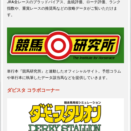
JRA全レースのブラッドバイアス、血統評価、ローテ評価、ランク
指数や、重賞レースの推奨馬などの攻略データがご覧いただけま
す。
単行本『競馬研究所』と連動したオフィシャルサイト。予想コラム
や単行本に執筆したデータ該当馬などを提供していきます。
ダビスタ コラボコーナー