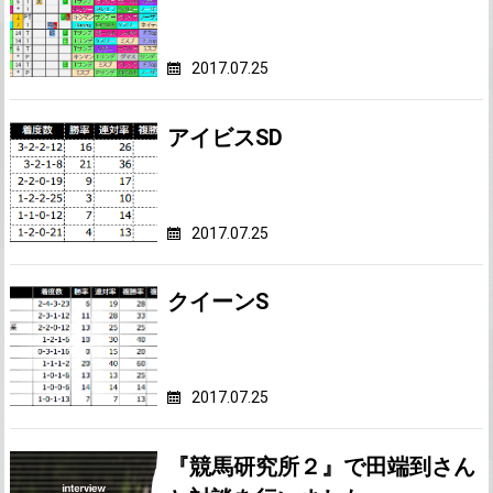
Posted on
2017.07.25
アイビスSD
Posted on
2017.07.25
クイーンS
Posted on
2017.07.25
『競馬研究所２』で田端到さん