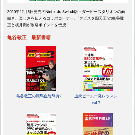
2020年12月3日発売のNintendo Switch版・ダービースタリオンの面
白さ、楽しさを伝えるコラボコーナー。“ダビスタ四天王”の亀谷敬
正と横井顕が攻略ポイントを伝授！
亀谷敬正 最新書籍
亀谷敬正の競馬血統辞典2
血統ビーム一発レッスン
vol.7