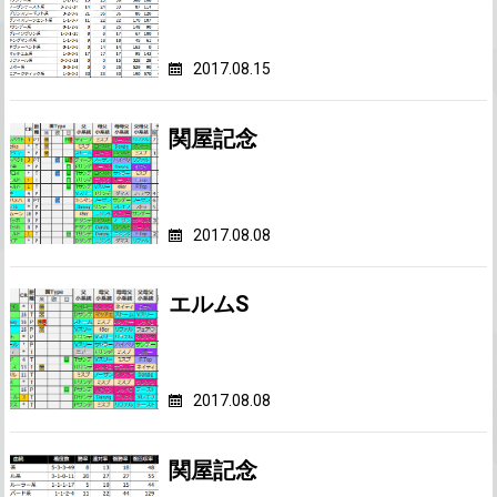
Posted on
2017.08.15
関屋記念
Posted on
2017.08.08
エルムS
Posted on
2017.08.08
関屋記念