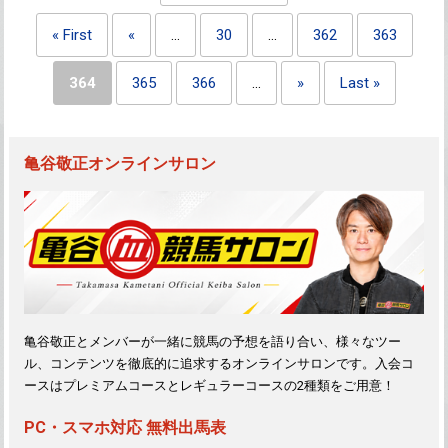
« First
«
...
30
...
362
363
364
365
366
...
»
Last »
亀谷敬正オンラインサロン
亀谷敬正とメンバーが一緒に競馬の予想を語り合い、様々なツー
ル、コンテンツを徹底的に追求するオンラインサロンです。入会コ
ースはプレミアムコースとレギュラーコースの2種類をご用意！
PC・スマホ対応 無料出馬表