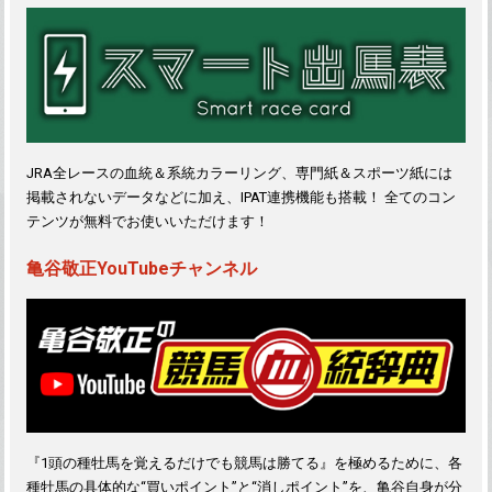
JRA全レースの血統＆系統カラーリング、専門紙＆スポーツ紙には
掲載されないデータなどに加え、IPAT連携機能も搭載！ 全てのコン
テンツが無料でお使いいただけます！
亀谷敬正YouTubeチャンネル
『1頭の種牡馬を覚えるだけでも競馬は勝てる』を極めるために、各
種牡馬の具体的な“買いポイント”と“消しポイント”を、亀谷自身が分