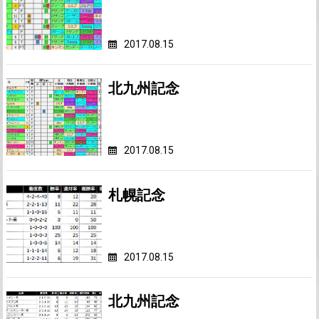
Posted on
2017.08.15
北九州記念
Posted on
2017.08.15
札幌記念
Posted on
2017.08.15
北九州記念