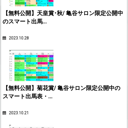
【無料公開】天皇賞･秋/ 亀谷サロン限定公開中
のスマート出馬...
Posted on
2023.10.28
【無料公開】菊花賞/ 亀谷サロン限定公開中の
スマート出馬表・...
Posted on
2023.10.21