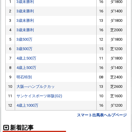
1
3歳未勝利
16
ダ1800
2
3歳未勝利
16
ダ1400
3
3歳未勝利
13
ダ1800
4
3歳未勝利
16
芝2000
5
3歳500万
12
ダ1800
6
3歳500万
15
芝1200
7
4歳上500万
11
ダ1800
8
4歳上500万
16
ダ1400
9
明石特別
08
芝2400
10
大阪―ハンブルクカッ
13
芝2600
11
サンケイスポーツ杯阪(G2)
10
芝1600
12
4歳上1000万
16
ダ1200
スマート出馬表ヘルプページ
新着記事