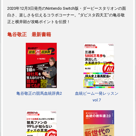
2020年12月3日発売のNintendo Switch版・ダービースタリオンの面
白さ、楽しさを伝えるコラボコーナー。“ダビスタ四天王”の亀谷敬
正と横井顕が攻略ポイントを伝授！
亀谷敬正 最新書籍
亀谷敬正の競馬血統辞典2
血統ビーム一発レッスン
vol.7