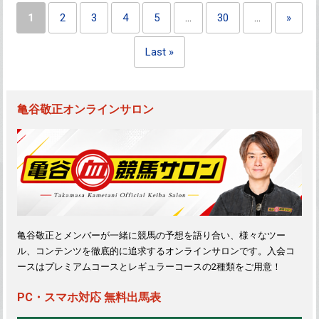
1
2
3
4
5
...
30
...
»
Last »
亀谷敬正オンラインサロン
亀谷敬正とメンバーが一緒に競馬の予想を語り合い、様々なツー
ル、コンテンツを徹底的に追求するオンラインサロンです。入会コ
ースはプレミアムコースとレギュラーコースの2種類をご用意！
PC・スマホ対応 無料出馬表