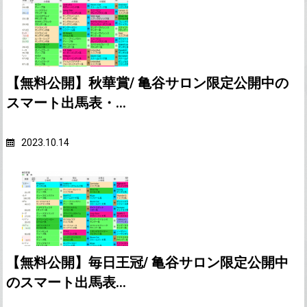
【無料公開】秋華賞/ 亀谷サロン限定公開中の
スマート出馬表・...
Posted on
2023.10.14
【無料公開】毎日王冠/ 亀谷サロン限定公開中
のスマート出馬表...