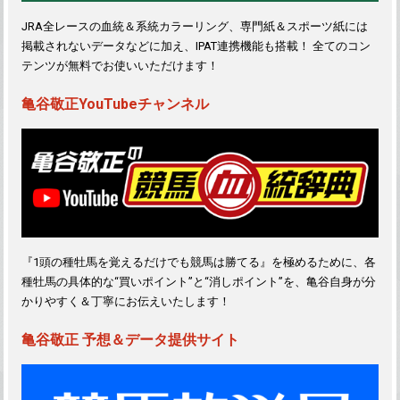
JRA全レースの血統＆系統カラーリング、専門紙＆スポーツ紙には
掲載されないデータなどに加え、IPAT連携機能も搭載！ 全てのコン
テンツが無料でお使いいただけます！
亀谷敬正YouTubeチャンネル
『1頭の種牡馬を覚えるだけでも競馬は勝てる』を極めるために、各
種牡馬の具体的な“買いポイント”と“消しポイント”を、亀谷自身が分
かりやすく＆丁寧にお伝えいたします！
亀谷敬正 予想＆データ提供サイト