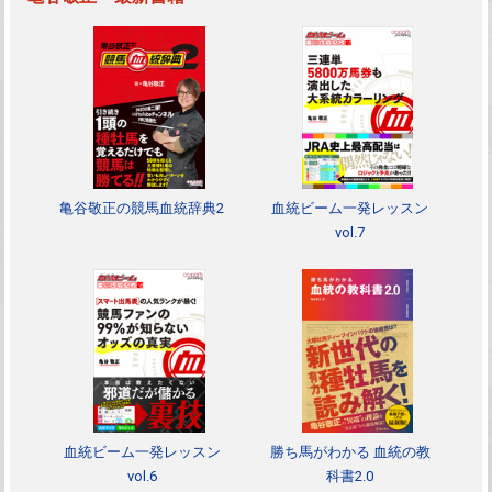
亀谷敬正の競馬血統辞典2
血統ビーム一発レッスン
vol.7
血統ビーム一発レッスン
勝ち馬がわかる 血統の教
vol.6
科書2.0