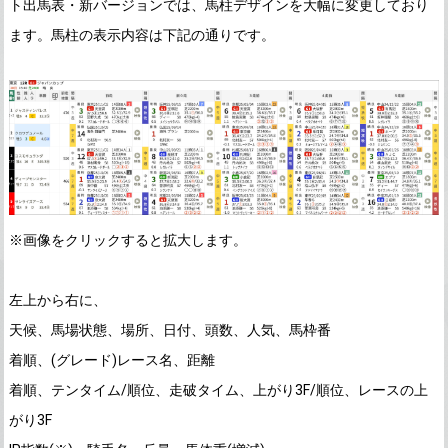
ト出馬表・新バージョンでは、馬柱デザインを大幅に変更しており
ます。馬柱の表示内容は下記の通りです。
​※画像をクリックすると拡大します。
左上から右に、
天候、馬場状態、場所、日付、頭数、人気、馬枠番
着順、(グレード)レース名、距離
着順、テンタイム/順位、走破タイム、上がり3F/順位、レースの上
がり3F