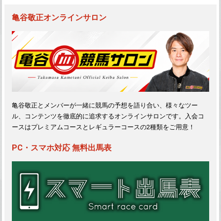
亀谷敬正オンラインサロン
亀谷敬正とメンバーが一緒に競馬の予想を語り合い、様々なツー
ル、コンテンツを徹底的に追求するオンラインサロンです。入会コ
ースはプレミアムコースとレギュラーコースの2種類をご用意！
PC・スマホ対応 無料出馬表