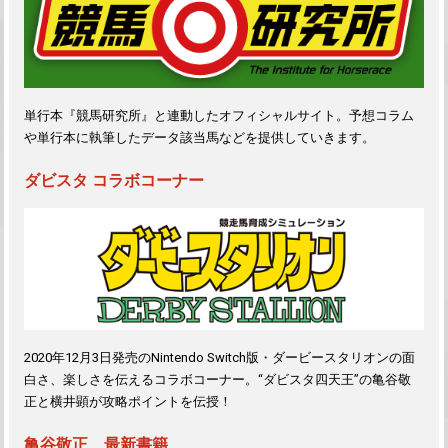
単行本『競馬研究所』と連動したオフィシャルサイト。予想コラム
や単行本に執筆したデータ該当馬などを提供していきます。
ダビスタ コラボコーナー
2020年12月3日発売のNintendo Switch版・ダービースタリオンの面
白さ、楽しさを伝えるコラボコーナー。“ダビスタ四天王”の亀谷敬
正と横井顕が攻略ポイントを伝授！
亀谷敬正 最新書籍