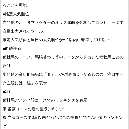
ることも可能。
■推定人気順位
専門紙の印、各ファクターのオッズ傾向を分析してコンピュータで
自動出力されるツール。
推定人気順位と当日の人気順位が+-1以内の確率は90％以上。
■血統評価
種牡馬のコース、馬場替わり等のデータから算出した種牡馬ごとの
評価
期待値の高い血統馬に「血」、やや評価は下がるものの、注目すべ
き血統には「注」を表示
■CR
種牡馬ごとの当該コースでのランキングを表示
単:当該コースの勝ち星ランキング
複:当該コースで3着以内だった場合の複勝配当の合計値のランキン
グ