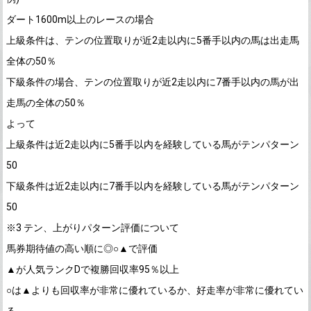
ダート1600m以上のレースの場合
上級条件は、テンの位置取りが近2走以内に5番手以内の馬は出走馬
全体の50％
下級条件の場合、テンの位置取りが近2走以内に7番手以内の馬が出
走馬の全体の50％
よって
上級条件は近2走以内に5番手以内を経験している馬がテンパターン
50
下級条件は近2走以内に7番手以内を経験している馬がテンパターン
50
※3 テン、上がりパターン評価について
馬券期待値の高い順に◎○▲で評価
▲が人気ランクDで複勝回収率95％以上
○は▲よりも回収率が非常に優れているか、好走率が非常に優れてい
る