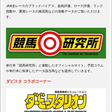
JRA全レースのブラッドバイアス、血統評価、ローテ評価、ランク
指数や、重賞レースの推奨馬などの攻略データがご覧いただけま
す。
単行本『競馬研究所』と連動したオフィシャルサイト。予想コラム
や単行本に執筆したデータ該当馬などを提供していきます。
ダビスタ コラボコーナー