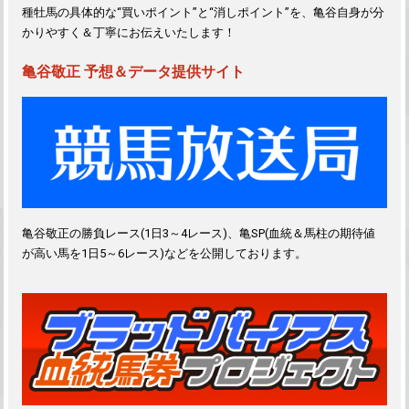
種牡馬の具体的な“買いポイント”と“消しポイント”を、亀谷自身が分
かりやすく＆丁寧にお伝えいたします！
亀谷敬正 予想＆データ提供サイト
亀谷敬正の勝負レース(1日3～4レース)、亀SP(血統＆馬柱の期待値
が高い馬を1日5～6レース)などを公開しております。