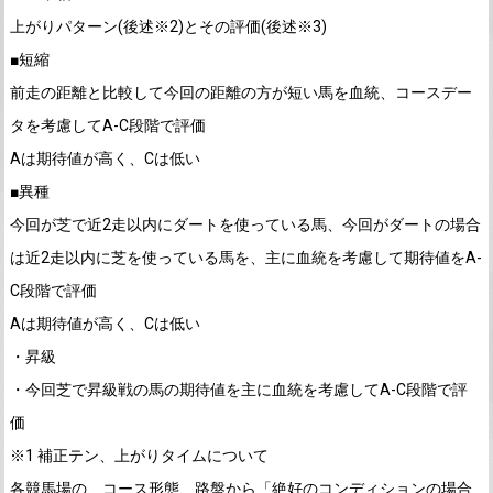
上がりパターン(後述※2)とその評価(後述※3)
■短縮
前走の距離と比較して今回の距離の方が短い馬を血統、コースデー
タを考慮してA-C段階で評価
Aは期待値が高く、Cは低い
■異種
今回が芝で近2走以内にダートを使っている馬、今回がダートの場合
は近2走以内に芝を使っている馬を、主に血統を考慮して期待値をA-
C段階で評価
Aは期待値が高く、Cは低い
・昇級
・今回芝で昇級戦の馬の期待値を主に血統を考慮してA-C段階で評
価
※1 補正テン、上がりタイムについて
各競馬場の、コース形態、路盤から「絶好のコンディションの場合