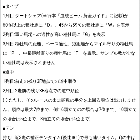
■タイプ
1列目:ダートシェア(単行本「血統ビーム 黄金ガイド」に記載)が
60％以上の種牡馬に「D」、45から59％の種牡馬に「W」を表示
2列目:重い馬場への適性が高い種牡馬に「G」を表示
3列目:種牡馬の距離、ペース適性。短距離からマイル寄りの種牡馬
に「P」、中長距離寄りの種牡馬に「T」を表示。サンプル数が少な
い種牡馬は表示されません
■道中
1列目:前走の残り3F地点での道中順位
2列目:2走前の残り3F地点での道中順位
(※ただし、そのレースの出走頭数の半分を上回る順位は出力しませ
ん。順位は最大7位まで。例:16頭立てのの場合は7位まで、10頭立て
の場合は5位まで、8頭立ての場合は4位まで)
■テン
持ちL:近3走の補正テンタイム(後述※1)で最も速いタイム。()の中は