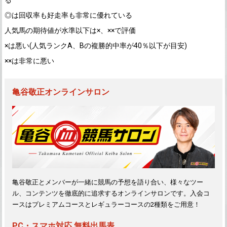
◎は回収率も好走率も非常に優れている
人気馬の期待値が水準以下は×、××で評価
×は悪い(人気ランクA、Bの複勝的中率が40％以下が目安)
××は非常に悪い
亀谷敬正オンラインサロン
亀谷敬正とメンバーが一緒に競馬の予想を語り合い、様々なツー
ル、コンテンツを徹底的に追求するオンラインサロンです。入会コ
ースはプレミアムコースとレギュラーコースの2種類をご用意！
PC・スマホ対応 無料出馬表