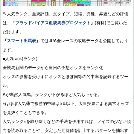
※人気ランク、血統評価、父タイプ、短縮、異種、昇級などの評価
は、
『
ブラッドバイアス血統馬券プロジェクト
』
(有料)でご覧いた
だけます。
『
スマート出馬表
』
ではJRA全レースの攻略データを公開しており
ます。
■人気rank(ランク)
全競馬新聞のデータから当日の予想オッズをランク化
オッズの影響を受けずにオッズとほぼ同等の的中率を記録するツー
ル。
Aが断然人気馬。ランクが下がるほど人気も下がる。
Eはほぼ人気薄で複勝的中率は5％以下、大量投票による異常オッズ
を見抜くこともできる。
人気ランクEを取り除くなどの手法を併用すれば、ノイズの少ない傾
向を読み取ることや、安定した期待値を計上するパターンを抽出す