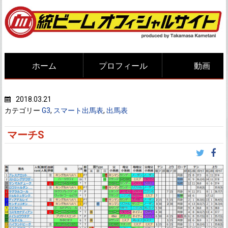
ホーム
プロフィール
動画
Posted on
2018.03.21
カテゴリー
G3
,
スマート出馬表
,
出馬表
マーチS