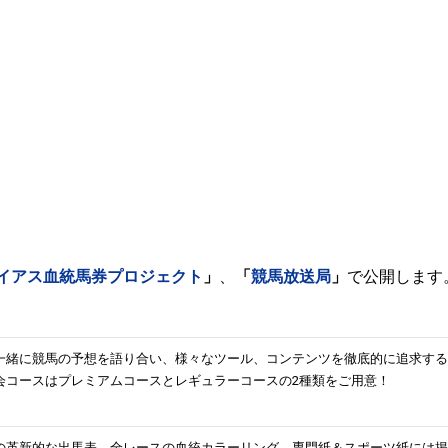
イアス血統馬券プロジェクト
」
、
「
競馬放送局
」
で公開します
一緒に競馬の予想を語り合い、様々なツール、コンテンツを徹底的に追求する
会コースはプレミアムコースとレギュラーコースの2種類をご用意！
の革新的な出馬表。全レースの血統カラーリング、専門紙＆スポーツ紙には掲