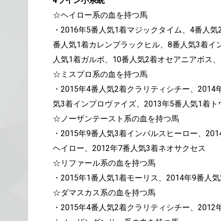
4ライン小系統
☆ヘイロー系の血を持つ馬
・2016年5番人気1着マジックタイム、4番人気
番人気1着カレンブラックヒル、8番人気3着イン
人気1着ガルボ、10番人気2着オセアニアボス、
☆ミスプロ系の血を持つ馬
・2015年4番人気2着クラリティシチー、201
気3着インプロヴァイズ、2013年5番人気1着
☆ノーザンテースト系の血を持つ馬
・2015年9番人気3着インパルスヒーロー、20
ヘイロー、2012年7番人気3着ネオサクセス
☆リファール系の血を持つ馬
・2015年1番人気1着モーリス、2014年9番
☆ダマスカス系の血を持つ馬
・2015年4番人気2着クラリティシチー、201