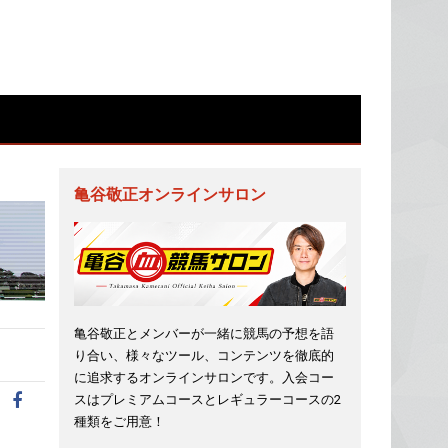
亀谷敬正オンラインサロン
亀谷敬正とメンバーが一緒に競馬の予想を語
り合い、様々なツール、コンテンツを徹底的
に追求するオンラインサロンです。入会コー
スはプレミアムコースとレギュラーコースの2
種類をご用意！