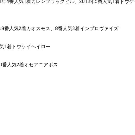
14年4番人気1着カレンブラックヒル、2013年5番人気1着トウケ
4年9番人気2着カオスモス、8番人気3着インプロヴァイズ
番人気1着トウケイヘイロー
年10番人気2着オセアニアボス