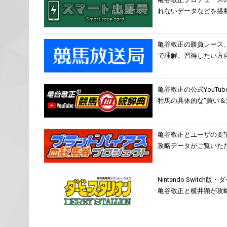
れないデータなどを搭
亀谷敬正の勝負レース
で理解、習得したい方
亀谷敬正の公式YouT
牡馬の具体的な“買い
亀谷敬正とユーザの要望
攻略データがご覧いた
Nintendo Swi
亀谷敬正と横井顕が攻