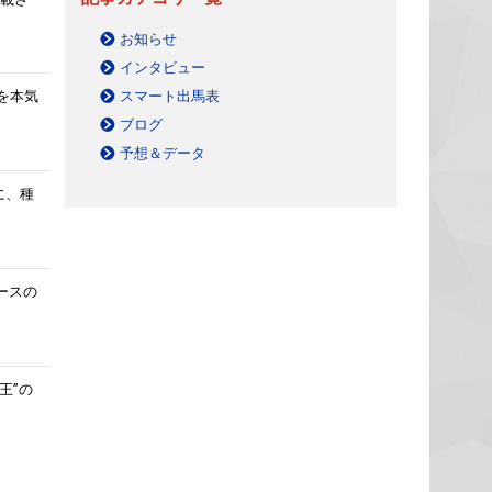
お知らせ
インタビュー
スマート出馬表
を本気
ブログ
予想＆データ
に、種
ースの
王”の