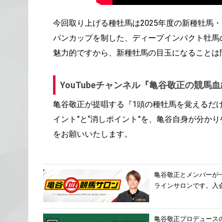
今回取り上げる種牡馬は2025年度の新種牡馬
パンカップを制した、ディープインパクト牡馬
魅力的ですから、新種牡馬の目玉になることは
YouTubeチャンネル『亀谷敬正の競馬
亀谷敬正が提唱する『1頭の種牡馬を覚えるだ
イント”と“消しポイント”を、亀谷自身が分か
をお願いいたします。
亀谷敬正とメンバーが
ラインサロンです。入
亀谷敬正プロデュース