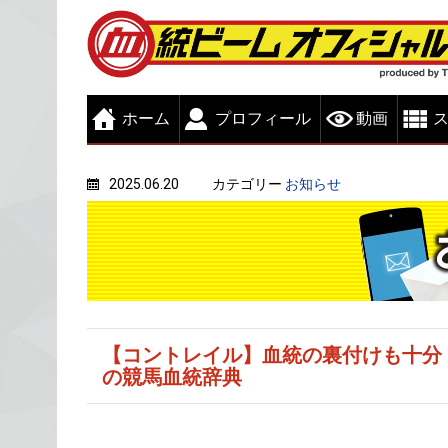
ホーム
プロフィール
動画
Posted on
2025.06.20
カテゴリー
お知らせ
【コントレイル】血統の裏付けも十分！
の競馬血統辞典