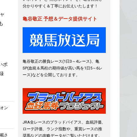
分かりやすく＆丁寧にお伝えいたします！
ャ
亀谷敬正 予想＆データ提供サイト
も
亀谷敬正の勝負レース(1日3～4レース)、亀
いポ
SP(血統＆馬柱の期待値が高い馬を1日5～6レ
録
ース)などを公開しております。
オン
JRA全レースのブラッドバイアス、血統評価、
ローテ評価、ランク指数や、重賞レースの推
載さ
奨馬などの攻略データがご覧いただけます。