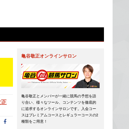
亀谷敬正オンラインサロン
亀谷敬正とメンバーが一緒に競馬の予想を語
敬正
り合い、様々なツール、コンテンツを徹底的
に追求するオンラインサロンです。入会コー
スはプレミアムコースとレギュラーコースの2
種類をご用意！