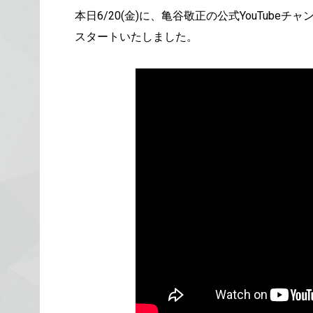
本日6/20(金)に、亀谷敬正の公式YouTubeチャ
スタートいたしました。