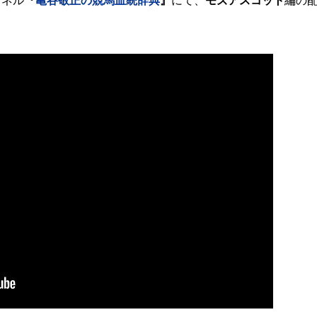
ンネル
『
亀谷敬正の競馬血統辞典
』
にて、
モズアスコット
編の