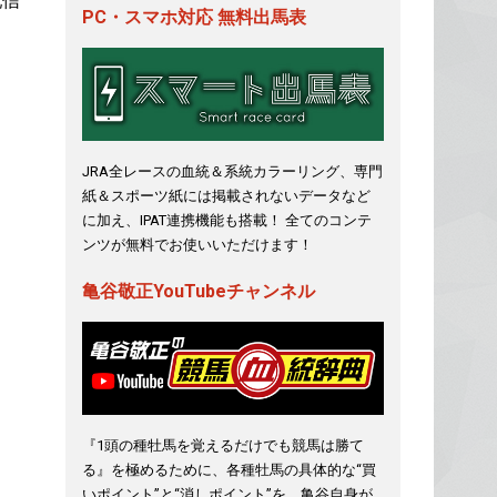
配信
PC・スマホ対応 無料出馬表
JRA全レースの血統＆系統カラーリング、専門
紙＆スポーツ紙には掲載されないデータなど
に加え、IPAT連携機能も搭載！ 全てのコンテ
ンツが無料でお使いいただけます！
亀谷敬正YouTubeチャンネル
『1頭の種牡馬を覚えるだけでも競馬は勝て
る』を極めるために、各種牡馬の具体的な“買
いポイント”と“消しポイント”を、亀谷自身が