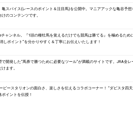
、亀スパイス(レースのポイント＆注目馬)を公開中。マニアアックな亀谷予想
向けのコンテンツです。
ubeチャンネル。『1頭の種牡馬を覚えるだけでも競馬は勝てる』を極めるため
＆消しポイント”を分かりやすく＆丁寧にお伝えいたします！
で開発した“馬券で勝つために必要なツール”が満載のサイトです。JRA全レ
だけます。
tch版・ダービースタリオンの面白さ、楽しさを伝えるコラボコーナー！ “ダビスタ四天
略ポイントを伝授！