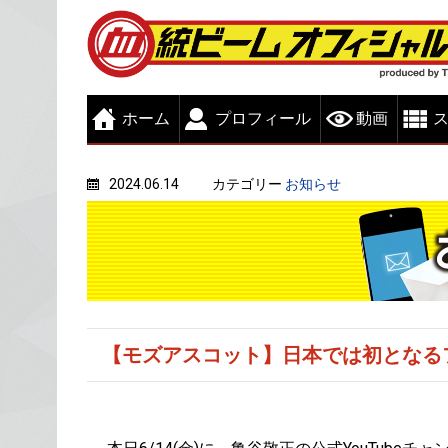
ホーム
プロフィール
動画
Posted on
2024.06.14
カテゴリー
お知らせ
【モズアスコット】日本では初となるフ