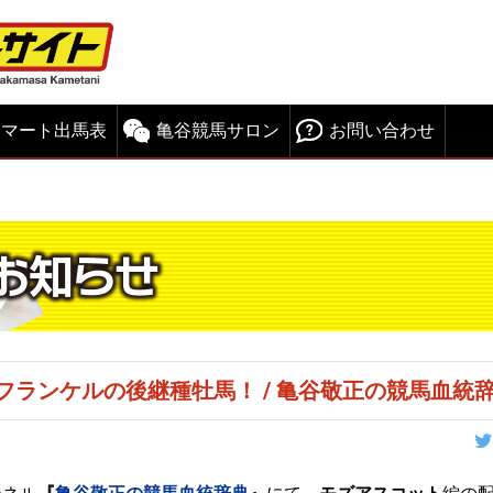
スマート出馬表
亀谷競馬サロン
お問い合わせ
ランケルの後継種牡馬！ / 亀谷敬正の競馬血統