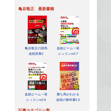
亀谷敬正 最新書籍
亀谷敬正の競馬
血統ビーム一発
血統辞典2
レッスンvol.7
血統ビーム一発
勝ち馬がわかる
レッスンvol.6
血統の教科書2.0
記事カテゴリ一覧