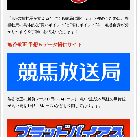
『1頭の種牡馬を覚えるだけでも競馬は勝てる』を極めるために、各
種牡馬の具体的な“買いポイント”と“消しポイント”を、亀谷自身が分
かりやすく＆丁寧にお伝えいたします！
亀谷敬正 予想＆データ提供サイト
亀谷敬正の勝負レース(1日3～4レース)、亀SP(血統＆馬柱の期待値
が高い馬を1日5～6レース)などを公開しております。