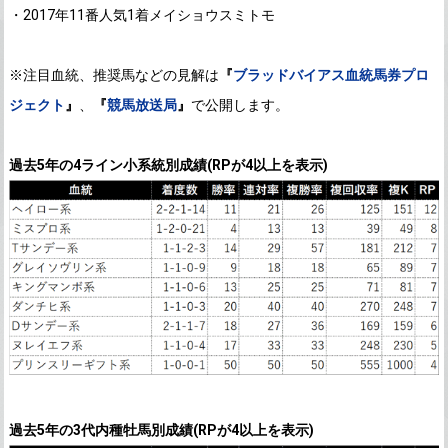
・2017年11番人気1着メイショウスミトモ
※注目血統、推奨馬などの見解は
『
ブラッドバイアス血統馬券プロ
ジェクト
』
、
『
競馬放送局
』
で公開します。
過去5年の4ライン小系統別成績(RPが4以上を表示)
過去5年の3代内種牡馬別成績(RPが4以上を表示)