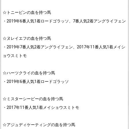
☆トニービンの血を持つ馬
・2019年6番人気1着ロードゴラッソ、7番人気2着アングライフェン
☆ヌレイエフの血を持つ馬
・2019年7番人気2着アングライフェン、2017年11番人気1着メイシ
ョウスミトモ
☆ハーツクライの血を持つ馬
・2019年6番人気1着ロードゴラッソ
☆ミスターシービーの血を持つ馬
・2017年11番人気1着メイショウスミトモ
☆アジュディケーティングの血を持つ馬