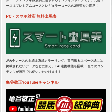
ル、コンテンツを徹底的に追求するオンラインサロンです。入会コ
ースはプレミアムコースとレギュラーコースの2種類をご用意！
PC・スマホ対応 無料出馬表
JRA全レースの血統＆系統カラーリング、専門紙＆スポーツ紙には
掲載されないデータなどに加え、IPAT連携機能も搭載！ 全てのコン
テンツが無料でお使いいただけます！
亀谷敬正YouTubeチャンネル