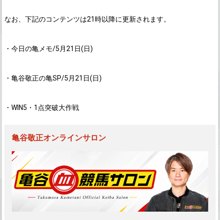
なお、下記のコンテンツは21時以降に更新されます。
・今日の亀メモ/5月21日(日)
・亀谷敬正の亀SP/5月21日(日)
・WIN5・1点突破大作戦
亀谷敬正オンラインサロン