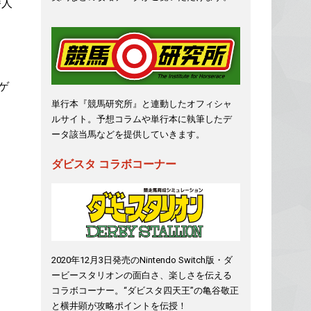
番人
ゲ
単行本『競馬研究所』と連動したオフィシャ
ルサイト。予想コラムや単行本に執筆したデ
ータ該当馬などを提供していきます。
ダビスタ コラボコーナー
2020年12月3日発売のNintendo Switch版・ダ
ービースタリオンの面白さ、楽しさを伝える
コラボコーナー。“ダビスタ四天王”の亀谷敬正
と横井顕が攻略ポイントを伝授！