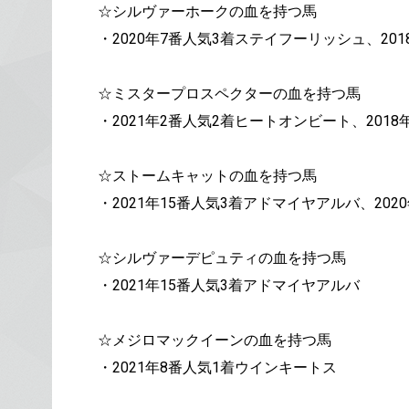
☆シルヴァーホークの血を持つ馬
・2020年7番人気3着ステイフーリッシュ、20
☆ミスタープロスペクターの血を持つ馬
・2021年2番人気2着ヒートオンビート、201
☆ストームキャットの血を持つ馬
・2021年15番人気3着アドマイヤアルバ、20
☆シルヴァーデピュティの血を持つ馬
・2021年15番人気3着アドマイヤアルバ
☆メジロマックイーンの血を持つ馬
・2021年8番人気1着ウインキートス