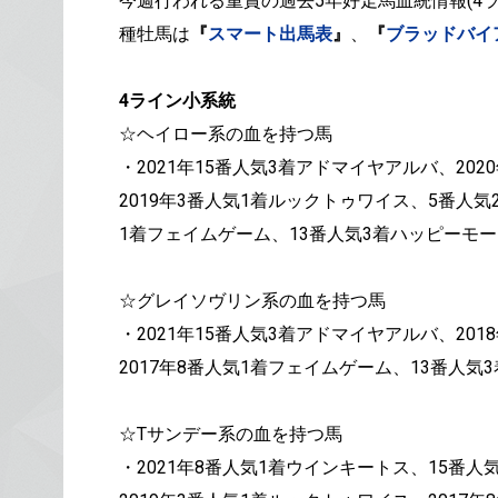
今週行われる重賞の過去5年好走馬血統情報(4
種牡馬は
『
スマート出馬表
』
、
『
ブラッドバイ
4ライン小系統
☆ヘイロー系の血を持つ馬
・2021年15番人気3着アドマイヤアルバ、20
2019年3番人気1着ルックトゥワイス、5番人気
1着フェイムゲーム、13番人気3着ハッピーモ
☆グレイソヴリン系の血を持つ馬
・2021年15番人気3着アドマイヤアルバ、20
2017年8番人気1着フェイムゲーム、13番人気
☆Tサンデー系の血を持つ馬
・2021年8番人気1着ウインキートス、15番人