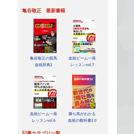
亀谷敬正 最新書籍
亀谷敬正の競馬
血統ビーム一発
血統辞典2
レッスンvol.7
血統ビーム一発
勝ち馬がわかる
レッスンvol.6
血統の教科書2.0
記事カテゴリ一覧