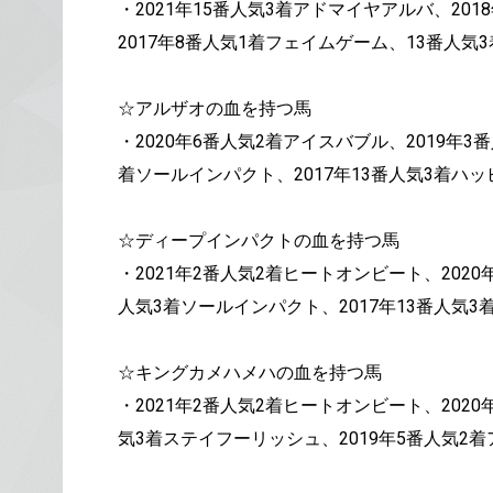
・2021年15番人気3着アドマイヤアルバ、20
2017年8番人気1着フェイムゲーム、13番人気
☆アルザオの血を持つ馬
・2020年6番人気2着アイスバブル、2019年
着ソールインパクト、2017年13番人気3着ハ
☆ディープインパクトの血を持つ馬
・2021年2番人気2着ヒートオンビート、202
人気3着ソールインパクト、2017年13番人気
☆キングカメハメハの血を持つ馬
・2021年2番人気2着ヒートオンビート、202
気3着ステイフーリッシュ、2019年5番人気2