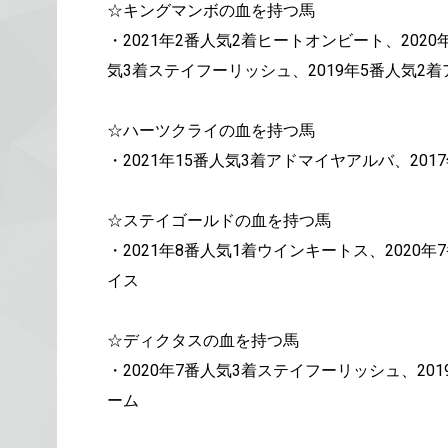
☆キングマンボの血を持つ馬
・2021年2番人気2着ヒートオンビート、202
気3着ステイフーリッシュ、2019年5番人気2
☆ハーツクライの血を持つ馬
・2021年15番人気3着アドマイヤアルバ、20
☆ステイゴールドの血を持つ馬
・2021年8番人気1着ウインキートス、2020
イス
☆ディクタスの血を持つ馬
・2020年7番人気3着ステイフーリッシュ、20
ーム