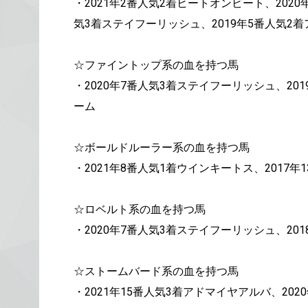
・2021年2番人気2着ヒートオンビート、202
気3着ステイフーリッシュ、2019年5番人気2
☆ファイントップ系の血を持つ馬
・2020年7番人気3着ステイフーリッシュ、20
ーム
☆ボールドルーラー系の血を持つ馬
・2021年8番人気1着ウインキートス、2017
☆ロベルト系の血を持つ馬
・2020年7番人気3着ステイフーリッシュ、20
☆ストームバード系の血を持つ馬
・2021年15番人気3着アドマイヤアルバ、20