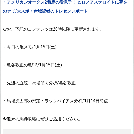
・アメリカンオークス2着馬の愛息子！ ヒロノアステロイドに夢を
のせて/大スポ・赤城記者のトレセンレポート
なお、下記のコンテンツは20時以降に更新されます。
・今日の亀メモ/1月15日(土)
・亀谷敬正の亀SP/1月15日(土)
・先週の血統・馬場傾向分析/亀谷敬正
・馬場虎太郎の想定トラックバイアス分析/1月14日時点
今週末の馬券攻略にぜひご活用ください。