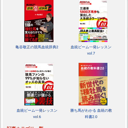
亀谷敬正の競馬血統辞典2
血統ビーム一発レッスン
vol.7
血統ビーム一発レッスン
勝ち馬がわかる 血統の教
vol.6
科書2.0