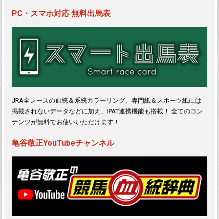
PC・スマホ対応 無料出馬表
JRA全レースの血統＆系統カラーリング、専門紙＆スポーツ紙には
掲載されないデータなどに加え、IPAT連携機能も搭載！ 全てのコン
テンツが無料でお使いいただけます！
亀谷敬正YouTubeチャンネル