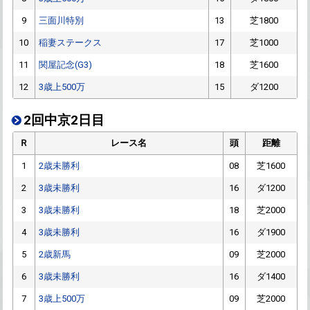
9
三面川特別
13
芝1800
10
稲妻ステークス
17
芝1000
11
関屋記念(G3)
18
芝1600
12
3歳上500万
15
ダ1200
2回中京2日目
Ｒ
レース名
頭
距離
1
2歳未勝利
08
芝1600
2
3歳未勝利
16
ダ1200
3
3歳未勝利
18
芝2000
4
3歳未勝利
16
ダ1900
5
2歳新馬
09
芝2000
6
3歳未勝利
16
ダ1400
7
3歳上500万
09
芝2000