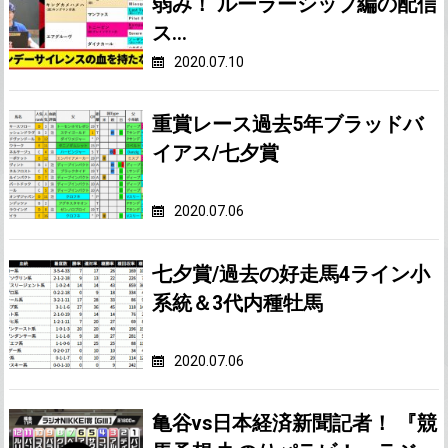
弱み！ ルーラーシップ編の配信
ス...
Posted on
2020.07.10
重賞レース過去5年ブラッドバ
イアス/七夕賞
Posted on
2020.07.06
七夕賞/過去の好走馬4ライン小
系統＆3代内種牡馬
Posted on
2020.07.06
亀谷vs日本経済新聞記者！ 『競