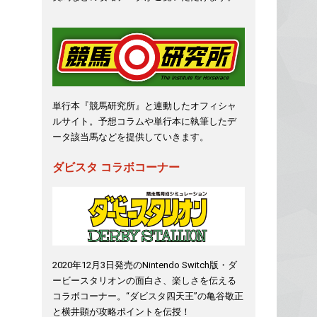
単行本『競馬研究所』と連動したオフィシャ
ルサイト。予想コラムや単行本に執筆したデ
ータ該当馬などを提供していきます。
の
ダビスタ コラボコーナー
2020年12月3日発売のNintendo Switch版・ダ
ービースタリオンの面白さ、楽しさを伝える
コラボコーナー。“ダビスタ四天王”の亀谷敬正
と横井顕が攻略ポイントを伝授！