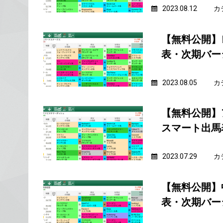
Posted on
2023.08.12
カ
【無料公開】
表・次期バー
Posted on
2023.08.05
カ
【無料公開】
スマート出馬
Posted on
2023.07.29
カ
【無料公開】
表・次期バー