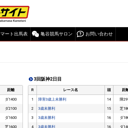
スマート出馬表
亀谷競馬サロン
お問い合わせ
3回阪神2日目
距離
Ｒ
レース名
頭
距
ダ1400
1
障害3歳上未勝利
14
障29
ダ2100
2
3歳未勝利
15
芝18
ダ1600
3
3歳未勝利
16
ダ18
芝1600
4
3歳未勝利
16
ダ14