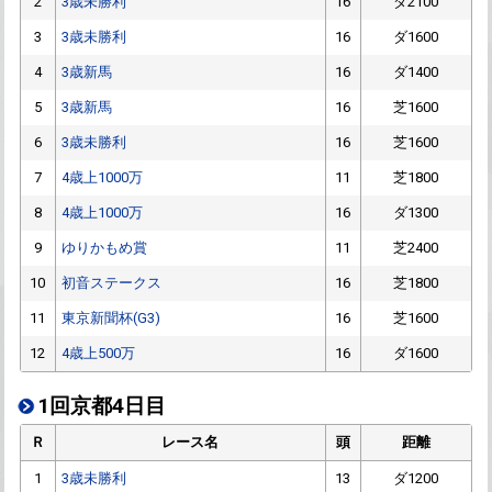
2
3歳未勝利
16
ダ2100
3
3歳未勝利
16
ダ1600
4
3歳新馬
16
ダ1400
5
3歳新馬
16
芝1600
6
3歳未勝利
16
芝1600
7
4歳上1000万
11
芝1800
8
4歳上1000万
16
ダ1300
9
ゆりかもめ賞
11
芝2400
10
初音ステークス
16
芝1800
11
東京新聞杯(G3)
16
芝1600
12
4歳上500万
16
ダ1600
1回京都4日目
Ｒ
レース名
頭
距離
1
3歳未勝利
13
ダ1200