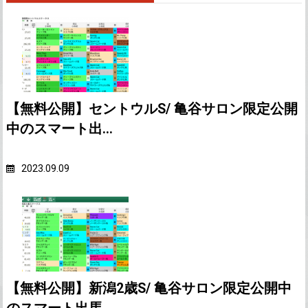
【無料公開】セントウルS/ 亀谷サロン限定公開
中のスマート出...
Posted on
2023.09.09
【無料公開】新潟2歳S/ 亀谷サロン限定公開中