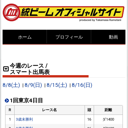
ホーム
プロフィール
動画
今週のレース /
スマート出馬表
8/8(土)
8/9(日)
8/15(土)
8/16(日)
|
|
|
1回東京4日目
Ｒ
レース名
頭
距離
1
3歳未勝利
16
ダ1400