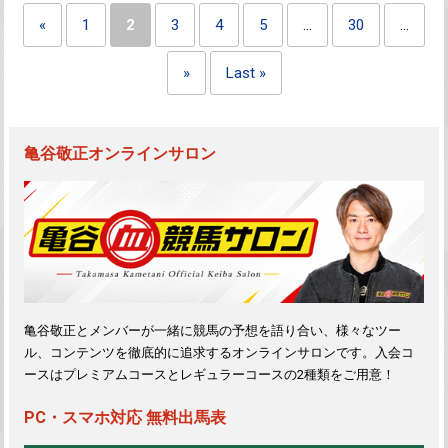
«
1
2
3
4
5
...
30
...
»
Last »
亀谷敬正オンラインサロン
亀谷敬正とメンバーが一緒に競馬の予想を語り合い、様々なツー
ル、コンテンツを徹底的に追求するオンラインサロンです。入会コ
ースはプレミアムコースとレギュラーコースの2種類をご用意！
PC・スマホ対応 無料出馬表