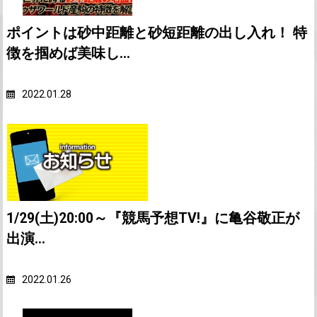
ポイントは砂中距離と砂短距離の出し入れ！ 特
徴を掴めば美味し...
Posted on
2022.01.28
1/29(土)20:00～『競馬予想TV!』に亀谷敬正が
出演...
Posted on
2022.01.26