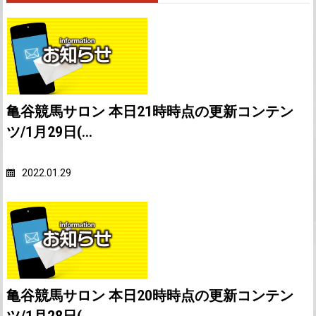
亀谷競馬サロン 本日21時時点の更新コンテン
ツ/1月29日(...
Posted on
2022.01.29
亀谷競馬サロン 本日20時時点の更新コンテン