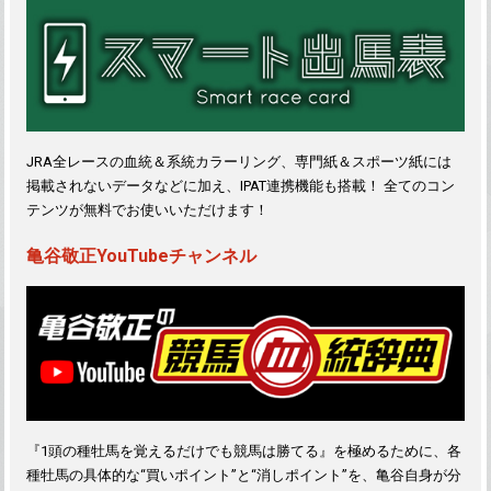
JRA全レースの血統＆系統カラーリング、専門紙＆スポーツ紙には
掲載されないデータなどに加え、IPAT連携機能も搭載！ 全てのコン
テンツが無料でお使いいただけます！
亀谷敬正YouTubeチャンネル
『1頭の種牡馬を覚えるだけでも競馬は勝てる』を極めるために、各
種牡馬の具体的な“買いポイント”と“消しポイント”を、亀谷自身が分