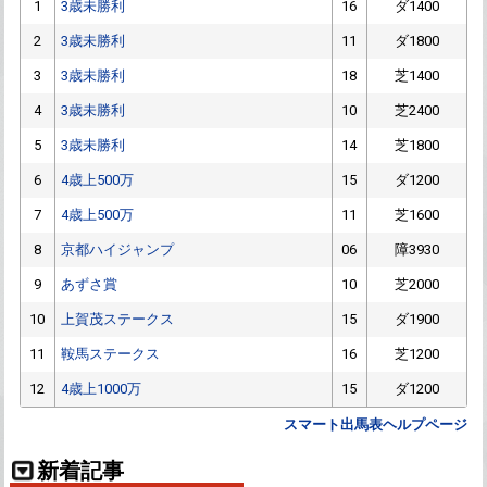
1
3歳未勝利
16
ダ1400
2
3歳未勝利
11
ダ1800
3
3歳未勝利
18
芝1400
4
3歳未勝利
10
芝2400
5
3歳未勝利
14
芝1800
6
4歳上500万
15
ダ1200
7
4歳上500万
11
芝1600
8
京都ハイジャンプ
06
障3930
9
あずさ賞
10
芝2000
10
上賀茂ステークス
15
ダ1900
11
鞍馬ステークス
16
芝1200
12
4歳上1000万
15
ダ1200
スマート出馬表ヘルプページ
新着記事