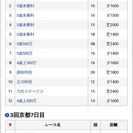
2
3歳未勝利
16
ダ1600
3
3歳未勝利
16
ダ1300
4
3歳未勝利
13
芝2000
5
3歳未勝利
18
芝1400
6
3歳500万
08
芝2400
7
3歳500万
16
ダ1400
8
4歳上500万
16
ダ1600
9
調布特別
09
芝1800
10
立川特別
12
ダ1400
11
六社ステークス
15
芝2400
12
4歳上500万
14
ダ1600
3回京都7日目
Ｒ
レース名
頭
距離