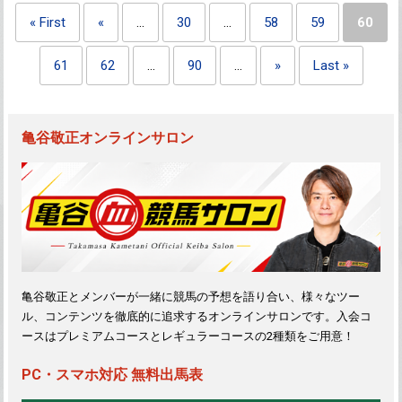
« First
«
...
30
...
58
59
60
61
62
...
90
...
»
Last »
亀谷敬正オンラインサロン
亀谷敬正とメンバーが一緒に競馬の予想を語り合い、様々なツー
ル、コンテンツを徹底的に追求するオンラインサロンです。入会コ
ースはプレミアムコースとレギュラーコースの2種類をご用意！
PC・スマホ対応 無料出馬表