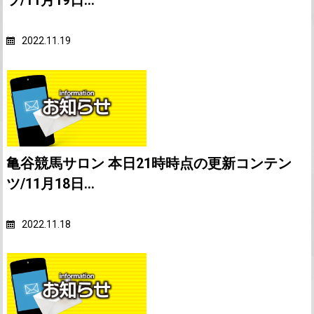
ツ/11月19日...
Posted on
2022.11.19
亀谷競馬サロン 本日21時時点の更新コンテン
ツ/11月18日...
Posted on
2022.11.18