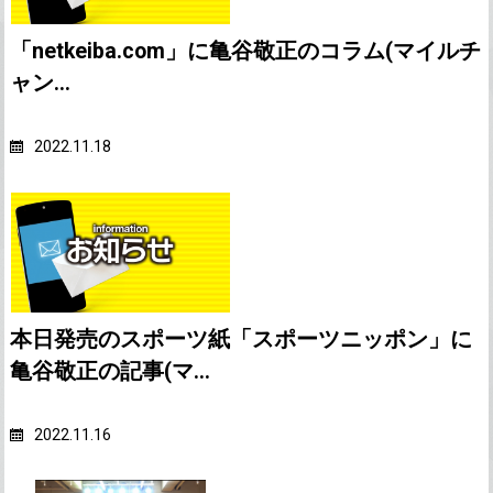
「netkeiba.com」に亀谷敬正のコラム(マイルチ
ャン...
Posted on
2022.11.18
本日発売のスポーツ紙「スポーツニッポン」に
亀谷敬正の記事(マ...
Posted on
2022.11.16