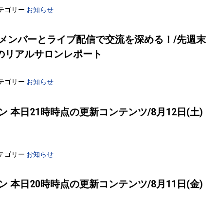
テゴリー
お知らせ
メンバーとライブ配信で交流を深める！/先週末
13)のリアルサロンレポート
テゴリー
お知らせ
 本日21時時点の更新コンテンツ/8月12日(土)
テゴリー
お知らせ
 本日20時時点の更新コンテンツ/8月11日(金)