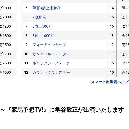
ダ1800
5
障害3歳上未勝利
14
障29
芝2000
6
2歳新馬
16
芝16
ダ1200
7
3歳上500万
16
ダ14
ダ1800
8
3歳上1000万
13
ダ18
芝2500
9
フォーチュンカップ
12
芝16
ダ1200
10
サンクフルステークス
11
芝20
芝2500
11
ギャラクシーステーク
16
ダ14
芝1600
12
カウントダウンステー
10
芝12
スマート出馬表ヘルプ
24:00～『競馬予想TV!』に亀谷敬正が出演いたします