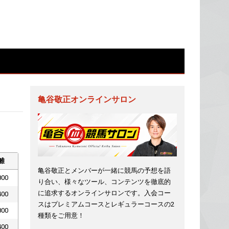
亀谷敬正オンラインサロン
離
亀谷敬正とメンバーが一緒に競馬の予想を語
00
り合い、様々なツール、コンテンツを徹底的
に追求するオンラインサロンです。入会コー
00
スはプレミアムコースとレギュラーコースの2
00
種類をご用意！
00