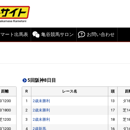
スマート出馬表
亀谷競馬サロン
お問い合わせ
5回阪神8日目
距離
Ｒ
レース名
頭
距
ダ1200
1
2歳未勝利
13
ダ18
ダ1800
2
2歳未勝利
17
芝14
芝1200
3
2歳未勝利
18
芝18
ダ1200
4
2歳新馬
16
ダ14