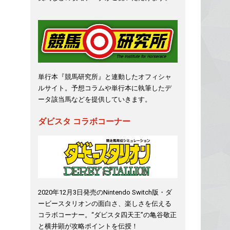
単行本『競馬研究所』と連動したオフィシャ
ルサイト。予想コラムや単行本に執筆したデ
ータ該当馬などを提供していきます。
ダビスタ コラボコーナー
)
2020年12月3日発売のNintendo Switch版・ダ
ービースタリオンの面白さ、楽しさを伝える
コラボコーナー。“ダビスタ四天王”の亀谷敬正
と横井顕が攻略ポイントを伝授！