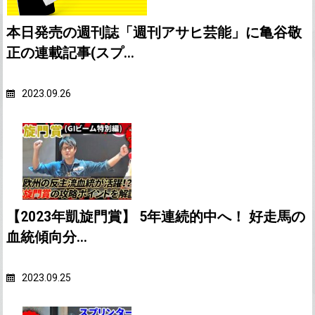
本日発売の週刊誌「週刊アサヒ芸能」に亀谷敬
正の連載記事(スプ...
Posted on
2023.09.26
【2023年凱旋門賞】 5年連続的中へ！ 好走馬の
血統傾向分...
Posted on
2023.09.25