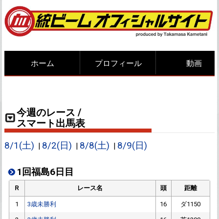
ホーム
プロフィール
動画
今週のレース /
スマート出馬表
8/1(土)
8/2(日)
8/8(土)
8/9(日)
|
|
|
1回福島6日目
Ｒ
レース名
頭
距離
1
3歳未勝利
16
ダ1150