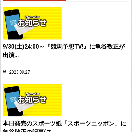
9/30(土)24:00～『競馬予想TV!』に亀谷敬正が
出演...
Posted on
2023.09.27
本日発売のスポーツ紙「スポーツニッポン」に