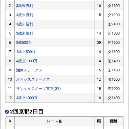
2
3歳未勝利
16
ダ1600
3
3歳未勝利
15
ダ1300
4
3歳未勝利
11
芝2400
5
3歳未勝利
14
芝1800
6
3歳500万
09
芝1600
7
4歳上500万
14
ダ1600
8
4歳上1000万
14
芝1400
9
湘南ステークス
15
芝1400
10
オアシスステークス
12
ダ1600
11
サンケイスポーツ賞フ(G2)
18
芝2000
12
4歳上1000万
16
ダ1400
2回京都2日目
Ｒ
レース名
頭
距離