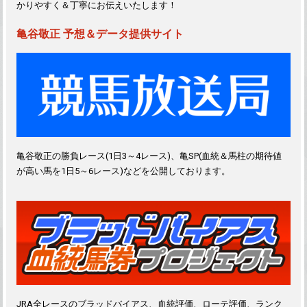
かりやすく＆丁寧にお伝えいたします！
亀谷敬正 予想＆データ提供サイト
亀谷敬正の勝負レース(1日3～4レース)、亀SP(血統＆馬柱の期待値
が高い馬を1日5～6レース)などを公開しております。
JRA全レースのブラッドバイアス、血統評価、ローテ評価、ランク