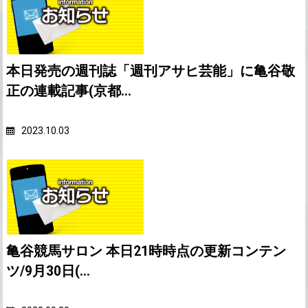
本日発売の週刊誌「週刊アサヒ芸能」に亀谷敬
正の連載記事(京都...
Posted on
2023.10.03
亀谷競馬サロン 本日21時時点の更新コンテン
ツ/9月30日(...