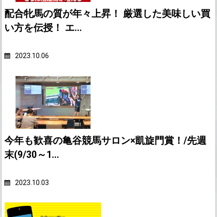
配合牝馬の質が年々上昇！ 厳選した美味しい買
い方を伝授！ エ...
Posted on
2023.10.06
今年も歓喜の亀谷競馬サロン×凱旋門賞！/先週
末(9/30～1...
Posted on
2023.10.03