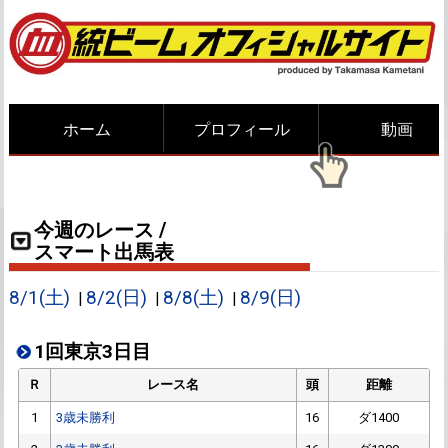
ホーム
プロフィール
動画
今週のレース /
スマート出馬表
8/1(土)
8/2(日)
8/8(土)
8/9(日)
|
|
|
1回東京3日目
Ｒ
レース名
頭
距離
1
3歳未勝利
16
ダ1400