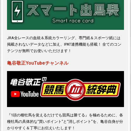
JRA全レースの血統＆系統カラーリング、専門紙＆スポーツ紙には
掲載されないデータなどに加え、IPAT連携機能も搭載！ 全てのコン
テンツが無料でお使いいただけます！
亀谷敬正YouTubeチャンネル
『1頭の種牡馬を覚えるだけでも競馬は勝てる』を極めるために、各
種牡馬の具体的な“買いポイント”と“消しポイント”を、亀谷自身が分
かりやすく＆丁寧にお伝えいたします！