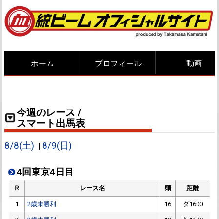
ホーム
プロフィール
動画
今週のレース /
スマート出馬表
8/8(土)
8/9(日)
|
4回東京4日目
Ｒ
レース名
頭
距離
1
2歳未勝利
16
ダ1600