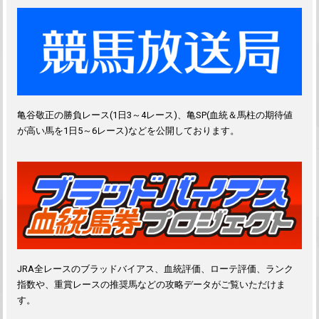
亀谷敬正の勝負レース(1日3～4レース)、亀SP(血統＆馬柱の期待値
が高い馬を1日5～6レース)などを公開しております。
JRA全レースのブラッドバイアス、血統評価、ローテ評価、ランク
指数や、重賞レースの推奨馬などの攻略データがご覧いただけま
す。