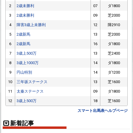
2
2歳未勝利
07
ダ1800
3
2歳未勝利
09
芝2000
4
障害3歳上未勝利
12
障2910
5
2歳新馬
13
芝2000
6
2歳新馬
16
ダ1800
7
3歳上500万
13
芝2400
8
3歳上1000万
14
ダ1800
9
円山特別
14
ダ1200
10
三年坂ステークス
13
芝1600
11
太秦ステークス
09
ダ1800
12
3歳上500万
18
芝1600
スマート出馬表ヘルプページ
新着記事