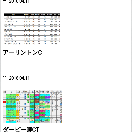
Posted on
2018.04.11
アーリントンC
Posted on
2018.04.11
ダービー卿CT