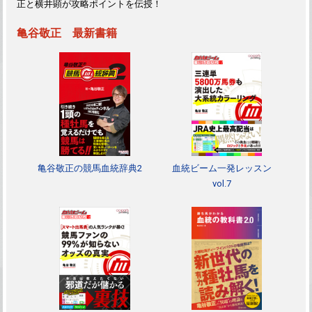
正と横井顕が攻略ポイントを伝授！
亀谷敬正 最新書籍
亀谷敬正の競馬血統辞典2
血統ビーム一発レッスン
vol.7