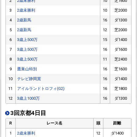
2
2歳未勝利
10
芝1600
3
2歳未勝利
10
芝2000
4
2歳新馬
16
ダ1300
5
2歳新馬
12
芝2000
6
3歳上500万
15
ダ1400
7
3歳上500万
16
ダ1600
8
3歳上500万
11
芝2400
9
鷹巣山特別
16
芝1600
10
テレビ静岡賞
16
ダ1400
11
アイルランドトロフィ(G2)
16
芝1800
12
3歳上1000万
16
ダ1300
3回京都4日目
Ｒ
レース名
頭
距離
1
2歳未勝利
12
ダ1400