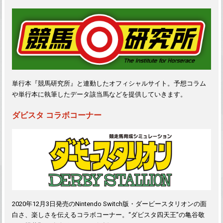
単行本『競馬研究所』と連動したオフィシャルサイト。予想コラム
や単行本に執筆したデータ該当馬などを提供していきます。
ダビスタ コラボコーナー
2020年12月3日発売のNintendo Switch版・ダービースタリオンの面
白さ、楽しさを伝えるコラボコーナー。“ダビスタ四天王”の亀谷敬