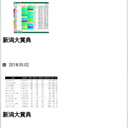
新潟大賞典
Posted on
2018.05.02
新潟大賞典