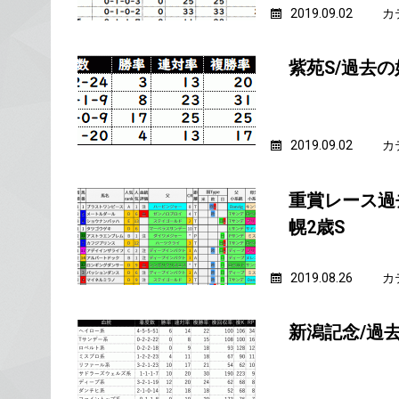
Posted on
2019.09.02
カ
紫苑S/過去
Posted on
2019.09.02
カ
重賞レース過
幌2歳S
Posted on
2019.08.26
カ
新潟記念/過