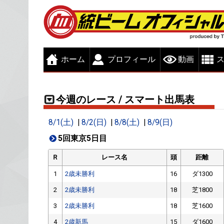
ホーム
プロフィール
動画
今週のレース /
スマート出馬表
8/1(土)
|
8/2(日)
|
8/8(土)
|
8/9(日)
5回東京5日目
Ｒ
レース名
頭
距離
1
2歳未勝利
16
ダ1300
2
2歳未勝利
18
芝1800
3
2歳未勝利
18
芝1600
4
2歳新馬
15
ダ1600