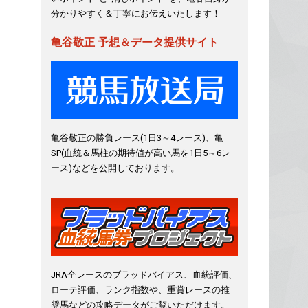
分かりやすく＆丁寧にお伝えいたします！
亀谷敬正 予想＆データ提供サイト
亀谷敬正の勝負レース(1日3～4レース)、亀
SP(血統＆馬柱の期待値が高い馬を1日5～6レ
ース)などを公開しております。
JRA全レースのブラッドバイアス、血統評価、
ローテ評価、ランク指数や、重賞レースの推
奨馬などの攻略データがご覧いただけます。