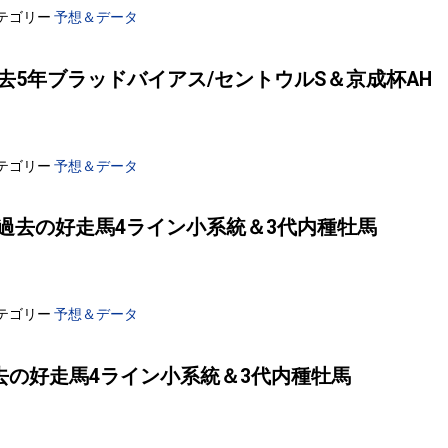
テゴリー
予想＆データ
去5年ブラッドバイアス/セントウルS＆京成杯AH
テゴリー
予想＆データ
/過去の好走馬4ライン小系統＆3代内種牡馬
テゴリー
予想＆データ
過去の好走馬4ライン小系統＆3代内種牡馬