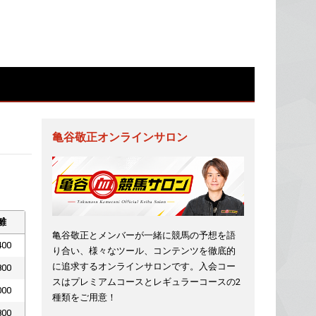
亀谷敬正オンラインサロン
離
亀谷敬正とメンバーが一緒に競馬の予想を語
00
り合い、様々なツール、コンテンツを徹底的
に追求するオンラインサロンです。入会コー
00
スはプレミアムコースとレギュラーコースの2
00
種類をご用意！
00