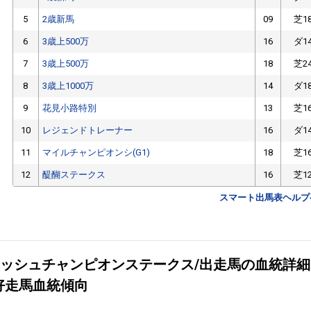
5
2歳新馬
09
芝18
6
3歳上500万
16
ダ14
7
3歳上500万
18
芝24
8
3歳上1000万
14
ダ18
9
花見小路特別
13
芝16
10
レジェンドトレーナー
16
ダ14
11
マイルチャンピオンシ(G1)
18
芝16
12
醍醐ステークス
16
芝12
スマート出馬表ヘルプ
イリッシュチャンピオンステークス/出走馬の血統詳細
好走馬血統傾向