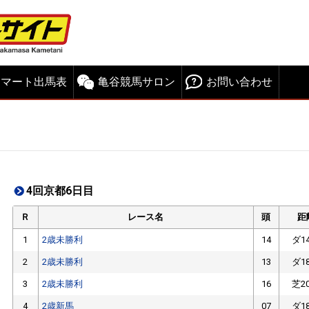
スマート出馬表
亀谷競馬サロン
お問い合わせ
4回京都6日目
Ｒ
レース名
頭
距
1
2歳未勝利
14
ダ14
2
2歳未勝利
13
ダ18
3
2歳未勝利
16
芝20
4
2歳新馬
07
ダ18