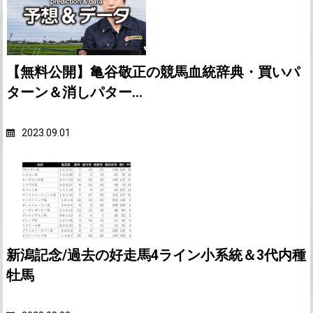
【無料公開】亀谷敬正の競馬血統辞典・買いパ
ターン＆消しパター...
Posted on
2023.09.01
新潟記念/過去の好走馬4ライン小系統＆3代内種
牡馬