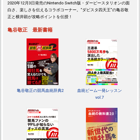
2020年12月3日発売のNintendo Switch版・ダービースタリオンの面
白さ、楽しさを伝えるコラボコーナー。“ダビスタ四天王”の亀谷敬
正と横井顕が攻略ポイントを伝授！
亀谷敬正 最新書籍
亀谷敬正の競馬血統辞典2
血統ビーム一発レッスン
vol.7