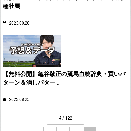
種牡馬
Posted on
2023.08.28
【無料公開】亀谷敬正の競馬血統辞典・買いパ
ターン＆消しパター...
Posted on
2023.08.25
4 / 122