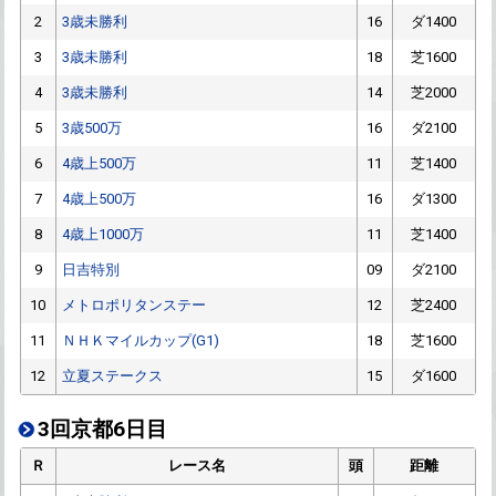
2
3歳未勝利
16
ダ1400
3
3歳未勝利
18
芝1600
4
3歳未勝利
14
芝2000
5
3歳500万
16
ダ2100
6
4歳上500万
11
芝1400
7
4歳上500万
16
ダ1300
8
4歳上1000万
11
芝1400
9
日吉特別
09
ダ2100
10
メトロポリタンステー
12
芝2400
11
ＮＨＫマイルカップ(G1)
18
芝1600
12
立夏ステークス
15
ダ1600
3回京都6日目
Ｒ
レース名
頭
距離