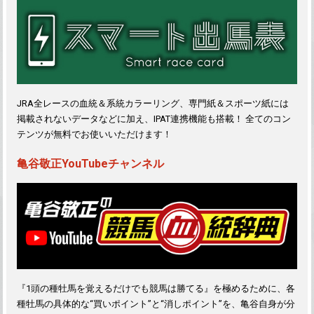
JRA全レースの血統＆系統カラーリング、専門紙＆スポーツ紙には
掲載されないデータなどに加え、IPAT連携機能も搭載！ 全てのコン
テンツが無料でお使いいただけます！
亀谷敬正YouTubeチャンネル
『1頭の種牡馬を覚えるだけでも競馬は勝てる』を極めるために、各
種牡馬の具体的な“買いポイント”と“消しポイント”を、亀谷自身が分