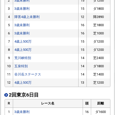
2
3歳未勝利
15
ダ1200
3
3歳未勝利
15
ダ1800
4
障害4歳上未勝利
12
障2890
5
3歳未勝利
16
芝1800
6
3歳未勝利
16
芝1000
7
4歳上500万
15
ダ1200
8
4歳上500万
15
ダ1200
9
荒川峡特別
14
芝2400
10
五泉特別
14
ダ1800
11
谷川岳ステークス
14
芝1400
12
4歳上500万
13
芝1200
2回東京6日目
Ｒ
レース名
頭
距離
1
3歳未勝利
16
ダ1600