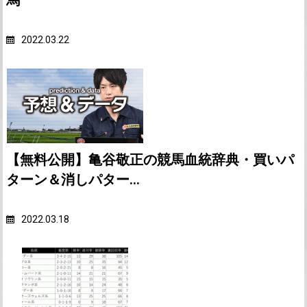
馬
Posted on
2022.03.22
【無料公開】亀谷敬正の競馬血統辞典・買いパ
ターン＆消しパター...
Posted on
2022.03.18