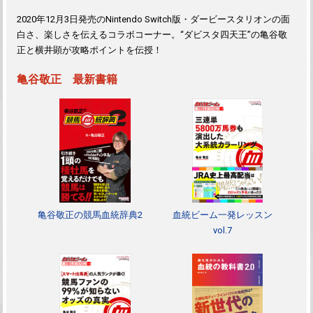
2020年12月3日発売のNintendo Switch版・ダービースタリオンの面
白さ、楽しさを伝えるコラボコーナー。“ダビスタ四天王”の亀谷敬
正と横井顕が攻略ポイントを伝授！
亀谷敬正 最新書籍
亀谷敬正の競馬血統辞典2
血統ビーム一発レッスン
vol.7