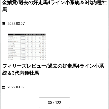
金鯱賞/過去の好走馬4ライン小系統＆3代内種牡
馬
Posted on
2022.03.07
フィリーズレビュー/過去の好走馬4ライン小系
統＆3代内種牡馬
Posted on
2022.03.07
30 / 122