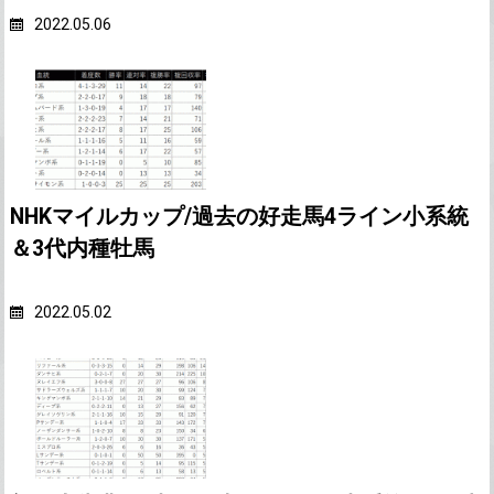
Posted on
2022.05.06
NHKマイルカップ/過去の好走馬4ライン小系統
＆3代内種牡馬
Posted on
2022.05.02