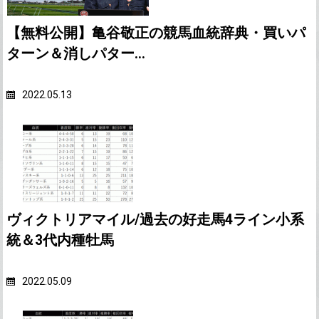
【無料公開】亀谷敬正の競馬血統辞典・買いパ
ターン＆消しパター...
Posted on
2022.05.13
ヴィクトリアマイル/過去の好走馬4ライン小系
統＆3代内種牡馬
Posted on
2022.05.09