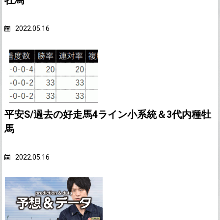
牡馬
Posted on
2022.05.16
平安S/過去の好走馬4ライン小系統＆3代内種牡
馬
Posted on
2022.05.16