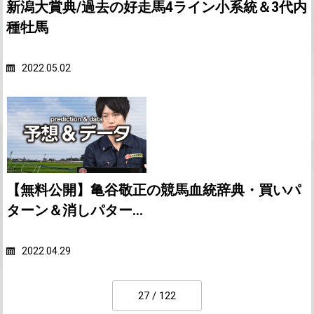
新潟大賞典/過去の好走馬4ライン小系統＆3代内
種牡馬
Posted on
2022.05.02
【無料公開】亀谷敬正の競馬血統辞典・買いパ
ターン＆消しパター...
Posted on
2022.04.29
27 / 122