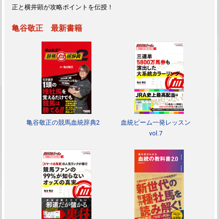
正と横井顕が攻略ポイントを伝授！
亀谷敬正 最新書籍
亀谷敬正の競馬血統辞典2
血統ビーム一発レッスン
vol.7