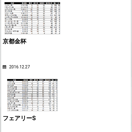
京都金杯
Posted on
2016.12.27
フェアリーS