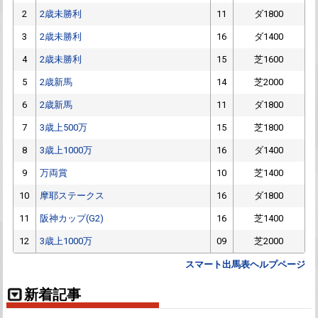
2
2歳未勝利
11
ダ1800
3
2歳未勝利
16
ダ1400
4
2歳未勝利
15
芝1600
5
2歳新馬
14
芝2000
6
2歳新馬
11
ダ1800
7
3歳上500万
15
芝1800
8
3歳上1000万
16
ダ1400
9
万両賞
10
芝1400
10
摩耶ステークス
16
ダ1800
11
阪神カップ(G2)
16
芝1400
12
3歳上1000万
09
芝2000
スマート出馬表ヘルプページ
新着記事