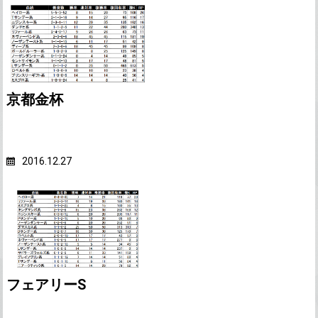
京都金杯
Posted on
2016.12.27
フェアリーS