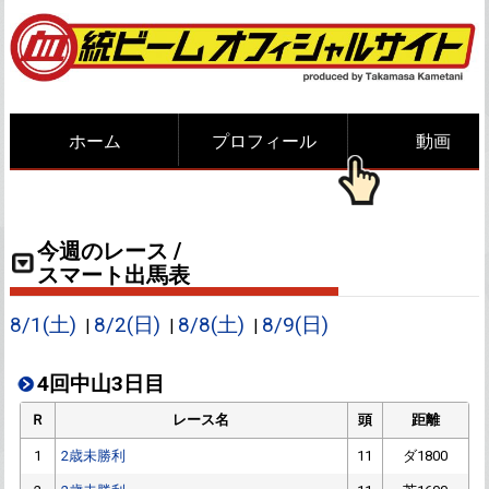
ホーム
プロフィール
動画
今週のレース /
スマート出馬表
8/1(土)
8/2(日)
8/8(土)
8/9(日)
|
|
|
4回中山3日目
Ｒ
レース名
頭
距離
1
2歳未勝利
11
ダ1800