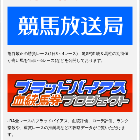
亀谷敬正の勝負レース(1日3～4レース)、亀SP(血統＆馬柱の期待値
が高い馬を1日5～6レース)などを公開しております。
JRA全レースのブラッドバイアス、血統評価、ローテ評価、ランク
指数や、重賞レースの推奨馬などの攻略データがご覧いただけま
す。