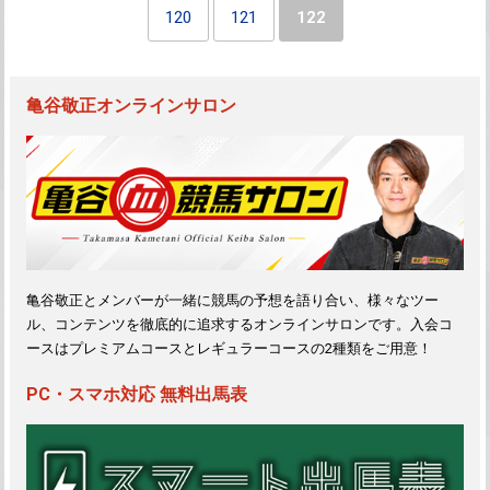
120
121
122
亀谷敬正オンラインサロン
亀谷敬正とメンバーが一緒に競馬の予想を語り合い、様々なツー
ル、コンテンツを徹底的に追求するオンラインサロンです。入会コ
ースはプレミアムコースとレギュラーコースの2種類をご用意！
PC・スマホ対応 無料出馬表