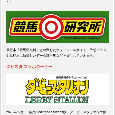
す。
単行本『競馬研究所』と連動したオフィシャルサイト。予想コラム
や単行本に執筆したデータ該当馬などを提供していきます。
ダビスタ コラボコーナー
2020年12月3日発売のNintendo Switch版・ダービースタリオンの面