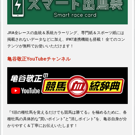
JRA全レースの血統＆系統カラーリング、専門紙＆スポーツ紙には
掲載されないデータなどに加え、IPAT連携機能も搭載！ 全てのコン
テンツが無料でお使いいただけます！
亀谷敬正YouTubeチャンネル
『1頭の種牡馬を覚えるだけでも競馬は勝てる』を極めるために、各
種牡馬の具体的な“買いポイント”と“消しポイント”を、亀谷自身が分
かりやすく＆丁寧にお伝えいたします！