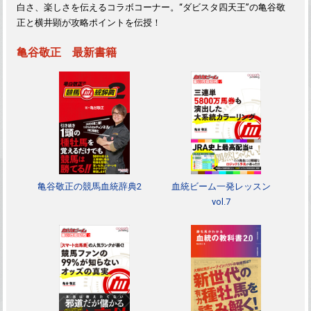
白さ、楽しさを伝えるコラボコーナー。“ダビスタ四天王”の亀谷敬
正と横井顕が攻略ポイントを伝授！
亀谷敬正 最新書籍
亀谷敬正の競馬血統辞典2
血統ビーム一発レッスン
vol.7