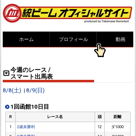
ホーム
プロフィール
動画
今週のレース /
スマート出馬表
8/8(土)
8/9(日)
|
1回函館10日目
Ｒ
レース名
頭
距離
1
2歳未勝利
12
ダ1000