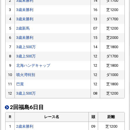
2
3歳未勝利
14
ダ1700
3
3歳未勝利
16
芝1200
4
3歳未勝利
13
ダ1700
5
2歳新馬
07
芝1200
6
3歳未勝利
15
芝2000
7
3歳上500万
14
芝1800
8
3歳上500万
12
ダ1700
9
北海ハンデキャップ
12
芝1800
10
噴火湾特別
12
ダ1000
11
巴賞
12
芝1800
12
3歳上500万
08
芝1200
2回福島6日目
Ｒ
レース名
頭
距離
1
2歳未勝利
09
芝1200