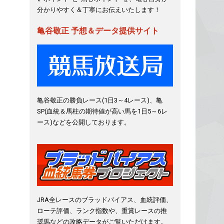
分かりやすく＆丁寧にお伝えいたします！
亀谷敬正 予想＆データ提供サイト
亀谷敬正の勝負レース(1日3～4レース)、亀
SP(血統＆馬柱の期待値が高い馬を1日5～6レ
ース)などを公開しております。
JRA全レースのブラッドバイアス、血統評価、
ローテ評価、ランク指数や、重賞レースの推
奨馬などの攻略データがご覧いただけます。