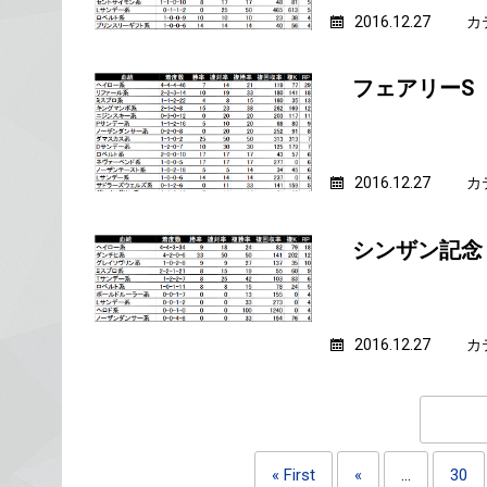
Posted on
2016.12.27
カ
フェアリーS
Posted on
2016.12.27
カ
シンザン記念
Posted on
2016.12.27
カ
« First
«
...
30