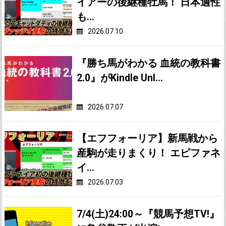
イアーの後継種牡馬！ 日本適性
も...
Posted on
2026.07.10
『勝ち馬がわかる 血統の教科書
2.0』がKindle Unl...
Posted on
2026.07.07
【エフフォーリア】新馬戦から
産駒が走りまくり！ エピファネ
イ...
Posted on
2026.07.03
7/4(土)24:00～『競馬予想TV!』