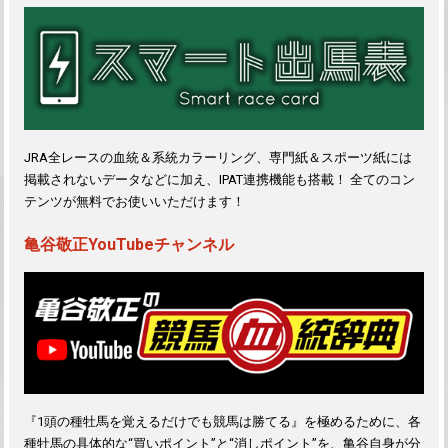
JRA全レースの血統＆系統カラーリング、専門紙＆スポーツ紙には
掲載されないデータなどに加え、IPAT連携機能も搭載！ 全てのコン
テンツが無料でお使いいただけます！
亀谷敬正YouTubeチャンネル
『1頭の種牡馬を覚えるだけでも競馬は勝てる』を極めるために、各
種牡馬の具体的な“買いポイント”と“消しポイント”を、亀谷自身が分